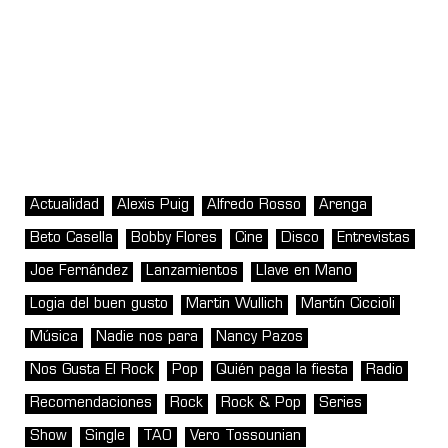
Actualidad
Alexis Puig
Alfredo Rosso
Arenga
Beto Casella
Bobby Flores
Cine
Disco
Entrevistas
Joe Fernández
Lanzamientos
Llave en Mano
Logia del buen gusto
Martin Wullich
Martín Ciccioli
Música
Nadie nos para
Nancy Pazos
Nos Gusta El Rock
Pop
Quién paga la fiesta
Radio
Recomendaciones
Rock
Rock & Pop
Series
Show
Single
TAO
Vero Tossounian