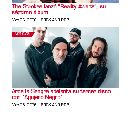
The Strokes lanzó “Reality Awaits”, su
séptimo álbum
May 26, 2026
ROCK AND POP
NOTICIAS
Arde la Sangre adelanta su tercer disco
con “Agujero Negro”
May 26, 2026
ROCK AND POP