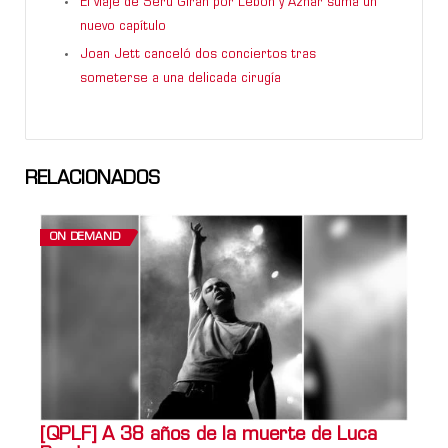
El viaje de Serú Girán por Lebón y Aznar suma un
nuevo capítulo
Joan Jett canceló dos conciertos tras
someterse a una delicada cirugía
RELACIONADOS
ON DEMAND
[QPLF] A 38 años de la muerte de Luca