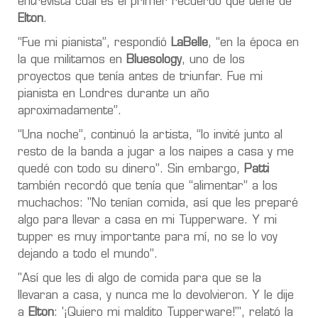
entrevista cuál es el primer recuerdo que tiene de
Elton
.
“Fue mi pianista”, respondió
LaBelle
, “en la época en
la que militamos en
Bluesology
, uno de los
proyectos que tenía antes de triunfar. Fue mi
pianista en Londres durante un año
aproximadamente”.
“Una noche”, continuó la artista, “lo invité junto al
resto de la banda a jugar a los naipes a casa y me
quedé con todo su dinero”. Sin embargo,
Patti
también recordó que tenía que “alimentar” a los
muchachos: "No tenían comida, así que les preparé
algo para llevar a casa en mi Tupperware. Y mi
tupper es muy importante para mí, no se lo voy
dejando a todo el mundo”.
"Así que les di algo de comida para que se la
llevaran a casa, y nunca me lo devolvieron. Y le dije
a
Elton
: '¡Quiero mi maldito Tupperware!'", relató la