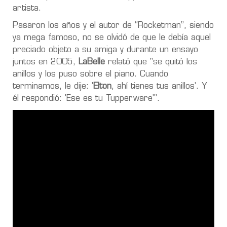
artista.
Pasaron los años y el autor de “Rocketman”, siendo
ya mega famoso, no se olvidó de que le debía aquel
preciado objeto a su amiga y durante un ensayo
juntos en 2005,
LaBelle
relató que "se quitó los
anillos y los puso sobre el piano. Cuando
terminamos, le dije: '
Elton
, ahí tienes tus anillos'. Y
él respondió: 'Ese es tu Tupperware'".