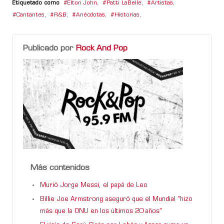
Etiquetado como
Elton John
,
Patti LaBelle
,
Artistas
,
Cantantes
,
R&B
,
Anécdotas
,
Historias
,
Publicado por
Rock And Pop
Más contenidos
Murió Jorge Messi, el papá de Leo
Billie Joe Armstrong aseguró que el Mundial “hizo
más que la ONU en los últimos 20 años”