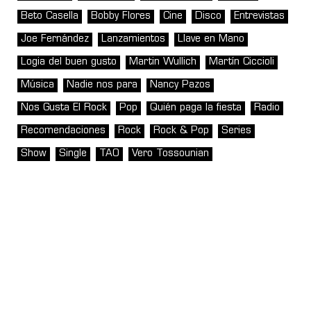
Beto Casella
Bobby Flores
Cine
Disco
Entrevistas
Joe Fernández
Lanzamientos
Llave en Mano
Logia del buen gusto
Martin Wullich
Martín Ciccioli
Música
Nadie nos para
Nancy Pazos
Nos Gusta El Rock
Pop
Quién paga la fiesta
Radio
Recomendaciones
Rock
Rock & Pop
Series
Show
Single
TAO
Vero Tossounian