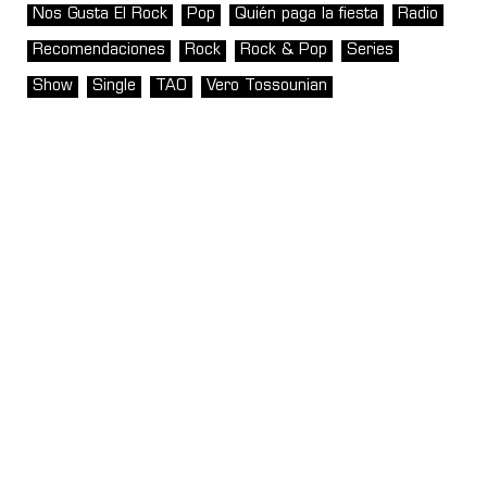
Nos Gusta El Rock
Pop
Quién paga la fiesta
Radio
Recomendaciones
Rock
Rock & Pop
Series
Show
Single
TAO
Vero Tossounian