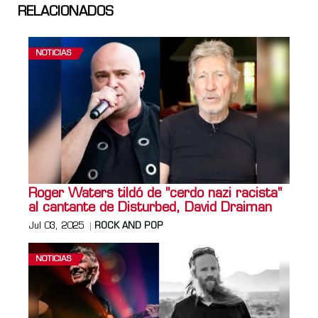
RELACIONADOS
NOTICIAS
Roger Waters tildó de "cerdo nazi racista"
al cantante de Disturbed, David Draiman
Jul 03, 2025
ROCK AND POP
NOTICIAS