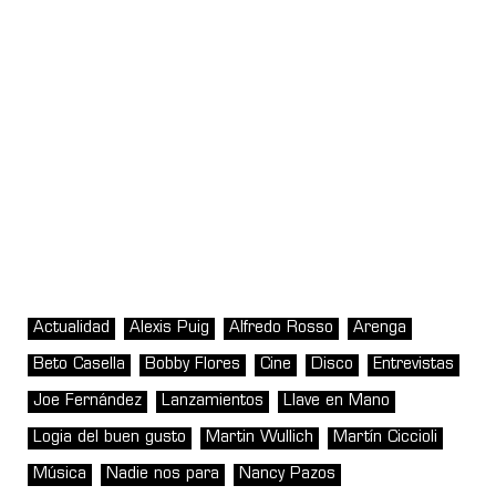
Actualidad
Alexis Puig
Alfredo Rosso
Arenga
Beto Casella
Bobby Flores
Cine
Disco
Entrevistas
Joe Fernández
Lanzamientos
Llave en Mano
Logia del buen gusto
Martin Wullich
Martín Ciccioli
Música
Nadie nos para
Nancy Pazos