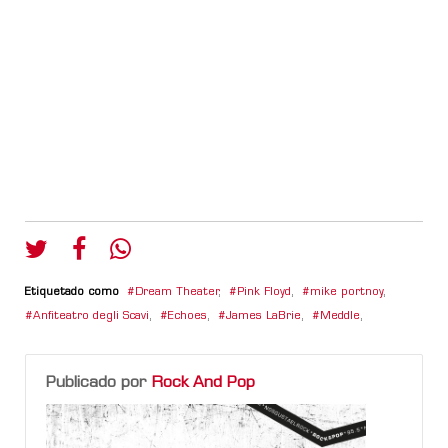
Etiquetado como
Dream Theater
,
Pink Floyd
,
mike portnoy
,
Anfiteatro degli Scavi
,
Echoes
,
James LaBrie
,
Meddle
,
Publicado por
Rock And Pop