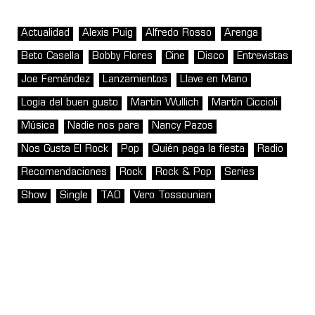
Actualidad
Alexis Puig
Alfredo Rosso
Arenga
Beto Casella
Bobby Flores
Cine
Disco
Entrevistas
Joe Fernández
Lanzamientos
Llave en Mano
Logia del buen gusto
Martin Wullich
Martín Ciccioli
Música
Nadie nos para
Nancy Pazos
Nos Gusta El Rock
Pop
Quién paga la fiesta
Radio
Recomendaciones
Rock
Rock & Pop
Series
Show
Single
TAO
Vero Tossounian