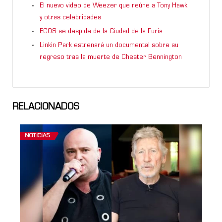
El nuevo video de Weezer que reúne a Tony Hawk
y otras celebridades
ECOS se despide de la Ciudad de la Furia
Linkin Park estrenará un documental sobre su
regreso tras la muerte de Chester Bennington
RELACIONADOS
NOTICIAS