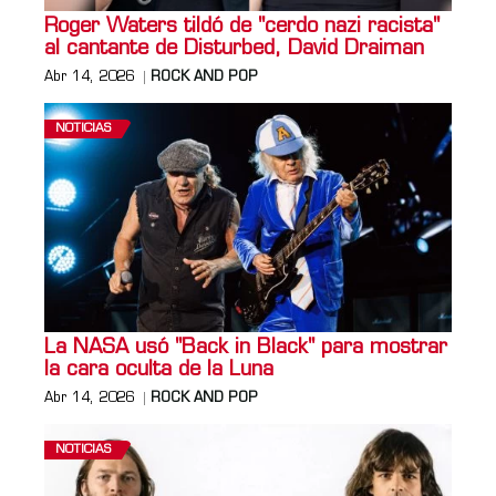
Roger Waters tildó de "cerdo nazi racista"
al cantante de Disturbed, David Draiman
Abr 14, 2026
ROCK AND POP
NOTICIAS
La NASA usó "Back in Black" para mostrar
la cara oculta de la Luna
Abr 14, 2026
ROCK AND POP
NOTICIAS