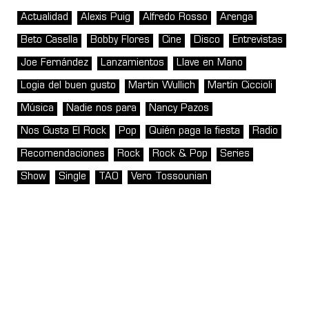
Actualidad
Alexis Puig
Alfredo Rosso
Arenga
Beto Casella
Bobby Flores
Cine
Disco
Entrevistas
Joe Fernández
Lanzamientos
Llave en Mano
Logia del buen gusto
Martin Wullich
Martín Ciccioli
Música
Nadie nos para
Nancy Pazos
Nos Gusta El Rock
Pop
Quién paga la fiesta
Radio
Recomendaciones
Rock
Rock & Pop
Series
Show
Single
TAO
Vero Tossounian