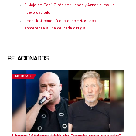
El viaje de Serú Girán por Lebón y Aznar suma un
nuevo capítulo
Joan Jett canceló dos conciertos tras
someterse a una delicada cirugía
RELACIONADOS
NOTICIAS