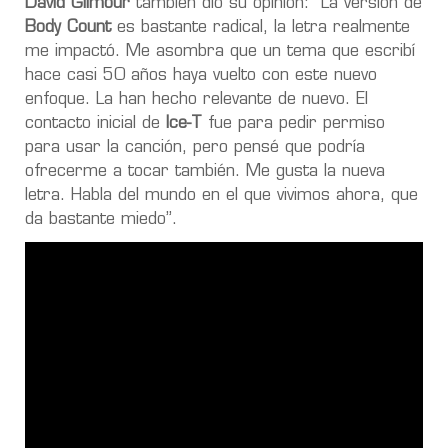
David Gilmour
también dio su opinión
: “
La versión de
Body Count
es bastante radical, la letra realmente
me impactó
.
Me asombra que un tema que escribí
hace casi 50 años haya vuelto con este nuevo
enfoque. La han hecho relevante de nuevo
. El
contacto inicial de
Ice-T
fue para pedir permiso
para usar la canción, pero pensé que podría
ofrecerme a tocar también. Me gusta la nueva
letra. Habla del mundo en el que vivimos ahora, que
da bastante miedo”.