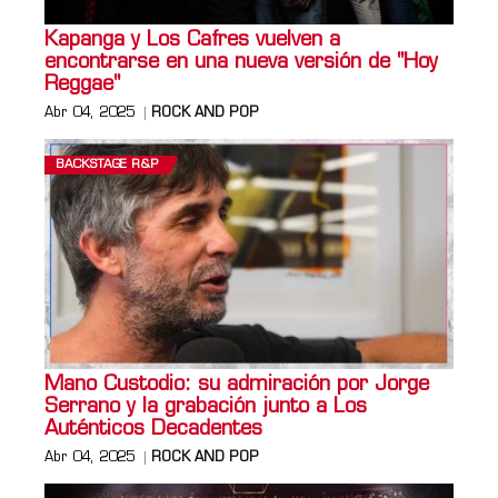
Kapanga y Los Cafres vuelven a
encontrarse en una nueva versión de "Hoy
Reggae"
Abr 04, 2025
ROCK AND POP
BACKSTAGE R&P
Mano Custodio: su admiración por Jorge
Serrano y la grabación junto a Los
Auténticos Decadentes
Abr 04, 2025
ROCK AND POP