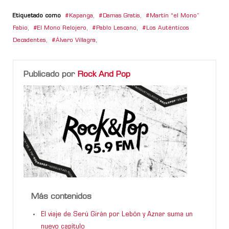
Etiquetado como
Kapanga
,
Damas Gratis
,
Martín “el Mono”
Fabio
,
El Mono Relojero
,
Pablo Lescano
,
Los Auténticos
Decadentes
,
Álvaro Villagra
,
Publicado por
Rock And Pop
Más contenidos
El viaje de Serú Girán por Lebón y Aznar suma un
nuevo capítulo