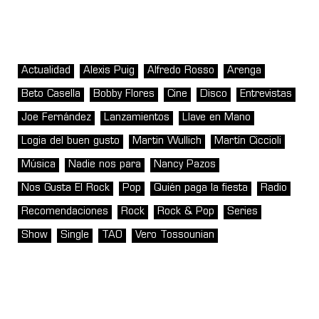
Actualidad
Alexis Puig
Alfredo Rosso
Arenga
Beto Casella
Bobby Flores
Cine
Disco
Entrevistas
Joe Fernández
Lanzamientos
Llave en Mano
Logia del buen gusto
Martin Wullich
Martín Ciccioli
Música
Nadie nos para
Nancy Pazos
Nos Gusta El Rock
Pop
Quién paga la fiesta
Radio
Recomendaciones
Rock
Rock & Pop
Series
Show
Single
TAO
Vero Tossounian