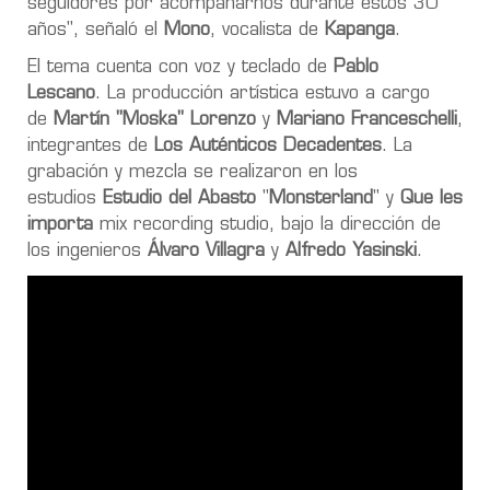
seguidores por acompañarnos durante estos 30
años"
, señaló
el
Mono
,
vocalista de
Kapanga
.
El tema cuenta con voz y teclado de
Pablo
Lescano
. La producción artística estuvo a cargo
de
Martín "Moska" Lorenzo
y
Mariano Franceschelli
,
integrantes de
Los Auténticos Decadentes
. La
grabación y mezcla se realizaron en los
estudios
Estudio del Abasto
"
Monsterland
" y
Que les
importa
mix recording studio, bajo la dirección de
los ingenieros
Álvaro Villagra
y
Alfredo Yasinski
.