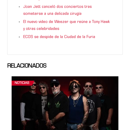
Joan Jett canceló dos conciertos tras
someterse a una delicada cirugía
El nuevo video de Weezer que reúne a Tony Hawk
y otras celebridades
ECOS se despide de la Ciudad de la Furia
RELACIONADOS
NOTICIAS