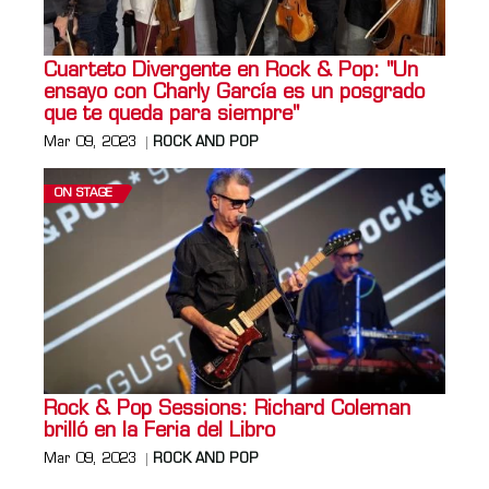
Cuarteto Divergente en Rock & Pop: "Un
ensayo con Charly García es un posgrado
que te queda para siempre"
Mar 09, 2023
ROCK AND POP
ON STAGE
Rock & Pop Sessions: Richard Coleman
brilló en la Feria del Libro
Mar 09, 2023
ROCK AND POP