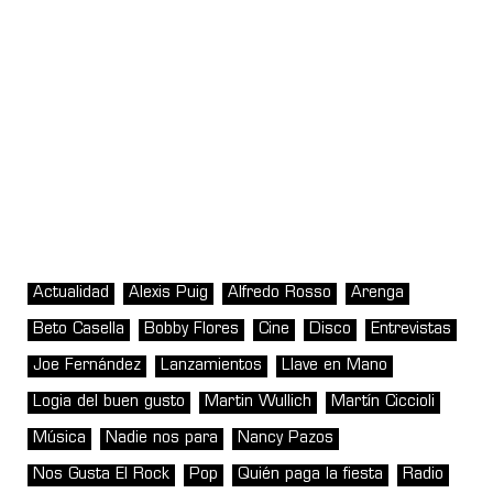
Actualidad
Alexis Puig
Alfredo Rosso
Arenga
Beto Casella
Bobby Flores
Cine
Disco
Entrevistas
Joe Fernández
Lanzamientos
Llave en Mano
Logia del buen gusto
Martin Wullich
Martín Ciccioli
Música
Nadie nos para
Nancy Pazos
Nos Gusta El Rock
Pop
Quién paga la fiesta
Radio