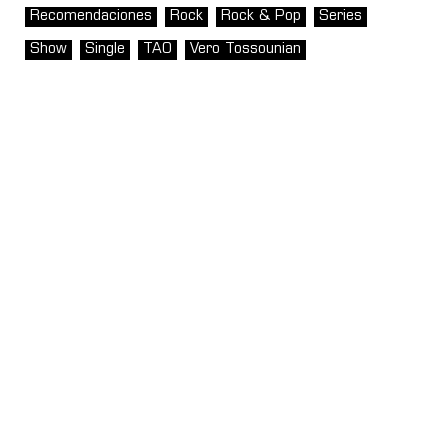
Recomendaciones
Rock
Rock & Pop
Series
Show
Single
TAO
Vero Tossounian