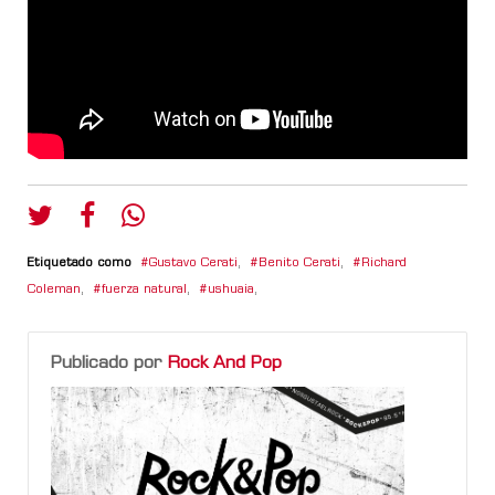
Etiquetado como
Gustavo Cerati
,
Benito Cerati
,
Richard
Coleman
,
fuerza natural
,
ushuaia
,
Publicado por
Rock And Pop