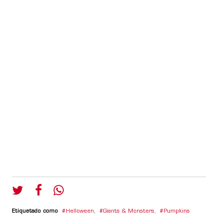
Etiquetado como
Helloween
,
Giants & Monsters
,
Pumpkins