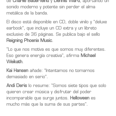
de
Charlie Bauerfeind
y
Dennis Ward
, aportando un
sonido moderno y potente sin perder el alma
metálica de la banda.
El disco está disponible en CD, doble vinilo y “deluxe
earbook”, que incluye un CD extra y un libreto
exclusivo de 36 páginas. Se publica bajo el sello
Reigning Phoenix Music
.
"Lo que nos motiva es que somos muy diferentes.
Eso genera energía creativa", afirma
Michael
Weikath
.
Kai Hansen
añade: “Intentamos no tomarnos
demasiado en serio”.
Andi Deris
lo resume: "Somos siete tipos que solo
quieren crear música y disfrutar del poder
incomparable que surge juntos.
Helloween
es
mucho más que la suma de sus partes".