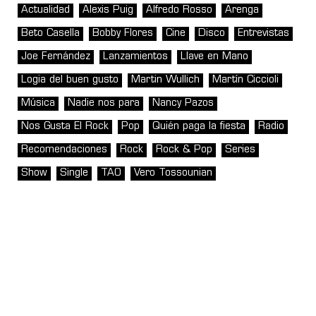
Actualidad
Alexis Puig
Alfredo Rosso
Arenga
Beto Casella
Bobby Flores
Cine
Disco
Entrevistas
Joe Fernández
Lanzamientos
Llave en Mano
Logia del buen gusto
Martin Wullich
Martín Ciccioli
Música
Nadie nos para
Nancy Pazos
Nos Gusta El Rock
Pop
Quién paga la fiesta
Radio
Recomendaciones
Rock
Rock & Pop
Series
Show
Single
TAO
Vero Tossounian