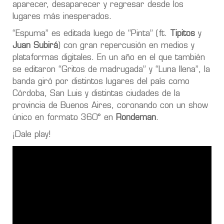
aparecer, desaparecer y regresar desde los
lugares más inesperados.
“Espuma” es editada luego de “Pinta” (ft.
Tipitos
y
Juan Subirá
) con gran repercusión en medios y
plataformas digitales. En un año en el que también
se editaron “Gritos de madrugada” y “Luna llena”, la
banda giró por distintos lugares del país como
Córdoba, San Luis y distintas ciudades de la
provincia de Buenos Aires, coronando con un show
único en formato 360° en
Rondeman
.
¡Dale play!