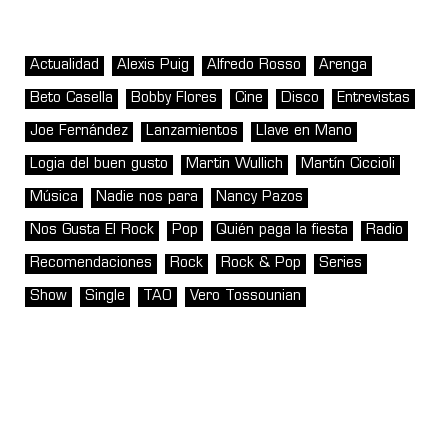
Actualidad
Alexis Puig
Alfredo Rosso
Arenga
Beto Casella
Bobby Flores
Cine
Disco
Entrevistas
Joe Fernández
Lanzamientos
Llave en Mano
Logia del buen gusto
Martin Wullich
Martín Ciccioli
Música
Nadie nos para
Nancy Pazos
Nos Gusta El Rock
Pop
Quién paga la fiesta
Radio
Recomendaciones
Rock
Rock & Pop
Series
Show
Single
TAO
Vero Tossounian