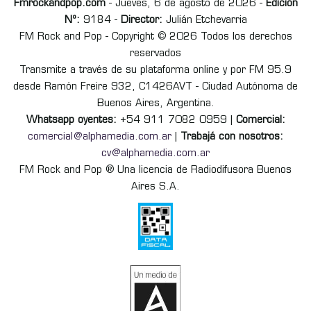
Fmrockandpop.com
- Jueves, 6 de agosto de 2026 -
Edición
Nº:
9184 -
Director:
Julián Etchevarria
FM Rock and Pop - Copyright © 2026 Todos los derechos
reservados
Transmite a través de su plataforma online y por FM 95.9
desde Ramón Freire 932, C1426AVT - Ciudad Autónoma de
Buenos Aires, Argentina.
Whatsapp oyentes:
+54 911 7082 0959 |
Comercial:
comercial@alphamedia.com.ar
|
Trabajá con nosotros:
cv@alphamedia.com.ar
FM Rock and Pop ® Una licencia de Radiodifusora Buenos
Aires S.A.