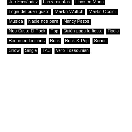
Joe Fernández
Lanzamientos
Llave en Mano
Logia del buen gusto
Martin Wullich
Martín Ciccioli
Música
Nadie nos para
Nancy Pazos
Nos Gusta El Rock
Pop
Quién paga la fiesta
Radio
Recomendaciones
Rock
Rock & Pop
Series
Show
Single
TAO
Vero Tossounian