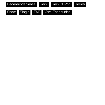
Recomendaciones
Rock
Rock & Pop
Series
Show
Single
TAO
Vero Tossounian