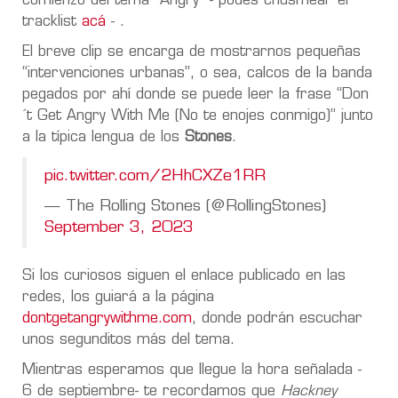
comienzo del tema “Angry” - podés chusmear el
tracklist
acá
- .
El breve clip se encarga de mostrarnos pequeñas
“intervenciones urbanas”, o sea, calcos de la banda
pegados por ahí donde se puede leer la frase “Don
´t Get Angry With Me (No te enojes conmigo)” junto
a la típica lengua de los
Stones
.
pic.twitter.com/2HhCXZe1RR
— The Rolling Stones (@RollingStones)
September 3, 2023
Si los curiosos siguen el enlace publicado en las
redes, los guiará a la página
dontgetangrywithme.com
, donde podrán escuchar
unos segunditos más del tema.
Mientras esperamos que llegue la hora señalada -
6 de septiembre- te recordamos que
Hackney