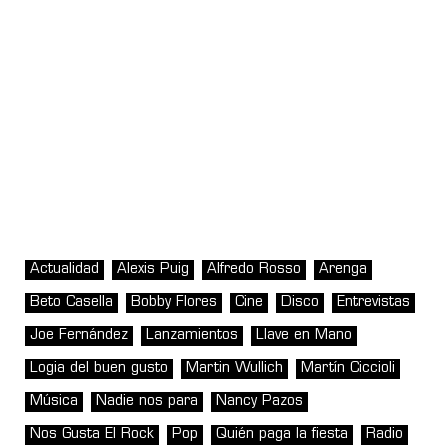
Actualidad
Alexis Puig
Alfredo Rosso
Arenga
Beto Casella
Bobby Flores
Cine
Disco
Entrevistas
Joe Fernández
Lanzamientos
Llave en Mano
Logia del buen gusto
Martin Wullich
Martín Ciccioli
Música
Nadie nos para
Nancy Pazos
Nos Gusta El Rock
Pop
Quién paga la fiesta
Radio