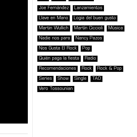
Joe Fernández
Lanzamientos
Llave en Mano
Logia del buen gusto
Martin Wullich
Martín Ciccioli
Música
Nadie nos para
Nancy Pazos
Nos Gusta El Rock
Pop
Quién paga la fiesta
Radio
Recomendaciones
Rock
Rock & Pop
Series
Show
Single
TAO
Vero Tossounian