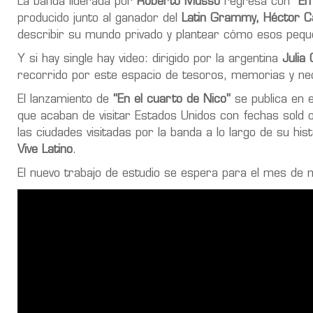
La banda liderada por
Roberto Musso
regresa con
“En
producido junto al ganador del
Latin Grammy,
Héctor Ca
describir su mundo privado y plantear cómo esos pequ
Y si hay single hay video: dirigido por la argentina
Julia
recorrido por este espacio de tesoros, memorias y ne
El lanzamiento de
“En el cuarto de Nico”
se publica en e
que acaban de visitar Estados Unidos con fechas sold 
las ciudades visitadas por la banda a lo largo de su hi
Vive Latino
.
El nuevo trabajo de estudio se espera para el mes de