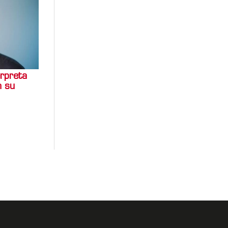
rpreta
n su