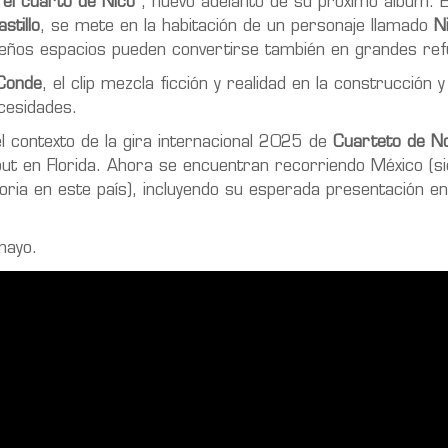
 el cuarto de Nico”
, nuevo adelanto de su próximo álbum. E
stillo
, se mete en la habitación de un personaje llamado
N
eños espacios pueden convertirse también en grandes ref
 Conde
, el clip mezcla ficción y realidad en la construcción y
cesidades.
l contexto de la gira internacional 2025 de
Cuarteto de N
out en Florida. Ahora se encuentran recorriendo México
(s
storia en este país), incluyendo su esperada presentación e
 mayo.