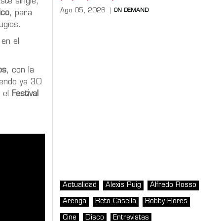
ste single,
Ago 05, 2026
ON DEMAND
ico
, para
ugios.
 en el
os
, con la
iendo ya 30
n el
Festival
Actualidad
Alexis Puig
Alfredo Rosso
Arenga
Beto Casella
Bobby Flores
Cine
Disco
Entrevistas