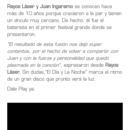
Rayos Láser y Juan Ingaramo
se conocen hace
más de 10 años porque crecieron a la par y tienen
un vínculo muy cercano. De hecho, él fue el
baterista en el primer festival grande donde se
presentaron.
"El resultado de esta fusión nos dejó super
contentos, por el hecho de volver a compartir con
Juan y con la fuerza y personalidad que quedó
plasmada en la canción",
expresaron desde
Rayos
Láser.
Sin dudas,“El Día y La Noche” marca el ritmo
de un gran disco que pronto verá la luz.
Dale Play ya: