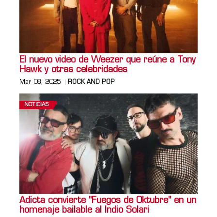
El nuevo video de Weezer que reúne a Tony
Hawk y otras celebridades
Mar 08, 2025
ROCK AND POP
NOTICIAS
Adicta convierte "Fuegos de Oktubre" en un
homenaje bailable al Indio Solari