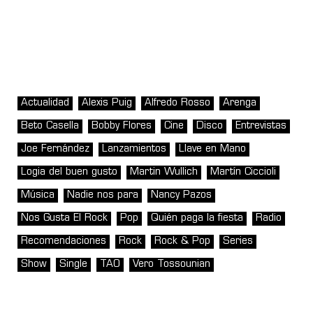
Actualidad
Alexis Puig
Alfredo Rosso
Arenga
Beto Casella
Bobby Flores
Cine
Disco
Entrevistas
Joe Fernández
Lanzamientos
Llave en Mano
Logia del buen gusto
Martin Wullich
Martín Ciccioli
Música
Nadie nos para
Nancy Pazos
Nos Gusta El Rock
Pop
Quién paga la fiesta
Radio
Recomendaciones
Rock
Rock & Pop
Series
Show
Single
TAO
Vero Tossounian