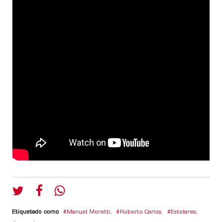
Etiquetado como
Manuel Moretti
,
Roberto Carlos
,
Estelares
,