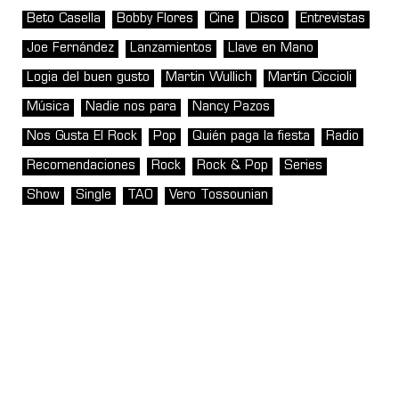
Beto Casella
Bobby Flores
Cine
Disco
Entrevistas
Joe Fernández
Lanzamientos
Llave en Mano
Logia del buen gusto
Martin Wullich
Martín Ciccioli
Música
Nadie nos para
Nancy Pazos
Nos Gusta El Rock
Pop
Quién paga la fiesta
Radio
Recomendaciones
Rock
Rock & Pop
Series
Show
Single
TAO
Vero Tossounian