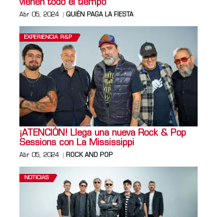
vienen todo el tiempo”
Abr 05, 2024
QUIÉN PAGA LA FIESTA
EXPERIENCIA R&P
¡ATENCIÓN! Llega una nueva Rock & Pop
Sessions con La Mississippi
Abr 05, 2024
ROCK AND POP
NOTICIAS