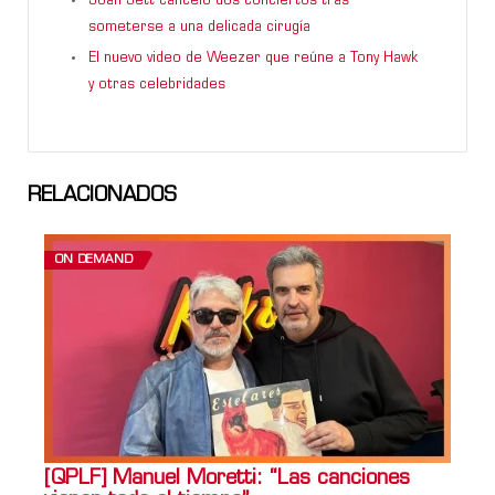
Joan Jett canceló dos conciertos tras
someterse a una delicada cirugía
El nuevo video de Weezer que reúne a Tony Hawk
y otras celebridades
RELACIONADOS
ON DEMAND
[QPLF] Manuel Moretti: “Las canciones