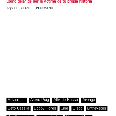
Cómo dejar de ser la víctima de tu propia historia
Ago 06, 2026
ON DEMAND
Actualidad
Alexis Puig
Alfredo Rosso
Arenga
Beto Casella
Bobby Flores
Cine
Disco
Entrevistas