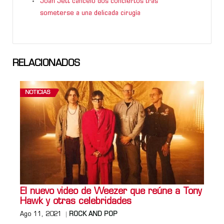
Joan Jett canceló dos conciertos tras
someterse a una delicada cirugía
RELACIONADOS
NOTICIAS
El nuevo video de Weezer que reúne a Tony
Hawk y otras celebridades
Ago 11, 2021
ROCK AND POP