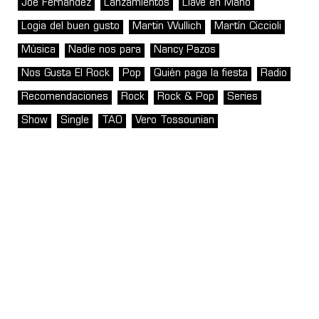
Joe Fernández
Lanzamientos
Llave en Mano
Logia del buen gusto
Martin Wullich
Martín Ciccioli
Música
Nadie nos para
Nancy Pazos
Nos Gusta El Rock
Pop
Quién paga la fiesta
Radio
Recomendaciones
Rock
Rock & Pop
Series
Show
Single
TAO
Vero Tossounian