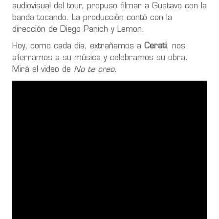
audiovisual del tour, propuso filmar a Gustavo con la
banda tocando. La producción contó con la
dirección de Diego Panich y Lemon.
Hoy, como cada día, extrañamos a
Cerati
, nos
aferramos a su música y celebramos su obra.
Mirá el video de
No te creo
.