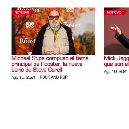
NOTICIAS
NOTICIAS
Michael Stipe compuso el tema
Mick Jagge
principal de Rooster, la nueva
que son el
serie de Steve Carell
Ago 10, 2021
Ago 10, 2021
ROCK AND POP