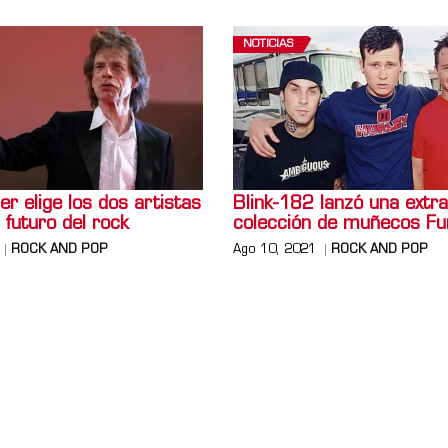
NOTICIAS
r elige los dos artistas
Blink-182 lanzó una extr
 futuro del rock
colección de muñecos F
ROCK AND POP
Ago 10, 2021
ROCK AND POP