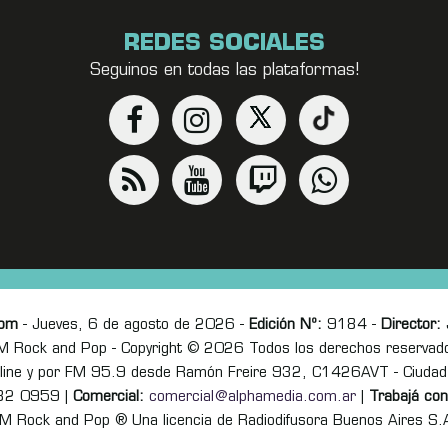
REDES SOCIALES
Seguinos en todas las plataformas!
com
- Jueves, 6 de agosto de 2026 -
Edición Nº:
9184 -
Director:
J
M Rock and Pop - Copyright © 2026 Todos los derechos reservad
online y por FM 95.9 desde Ramón Freire 932, C1426AVT - Ciudad
82 0959 |
Comercial:
comercial@alphamedia.com.ar
|
Trabajá con
M Rock and Pop ® Una licencia de Radiodifusora Buenos Aires S.