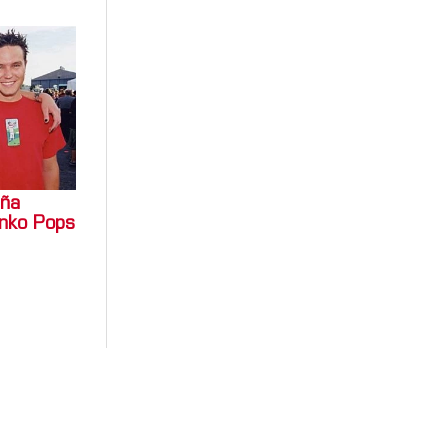
aña
unko Pops