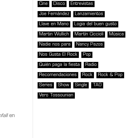
Cine
Disco
Entrevistas
Joe Fernández
Lanzamientos
Llave en Mano
Logia del buen gusto
Martin Wullich
Martín Ciccioli
Música
Nadie nos para
Nancy Pazos
Nos Gusta El Rock
Pop
Quién paga la fiesta
Radio
Recomendaciones
Rock
Rock & Pop
Series
Show
Single
TAO
Vero Tossounian
fall
en