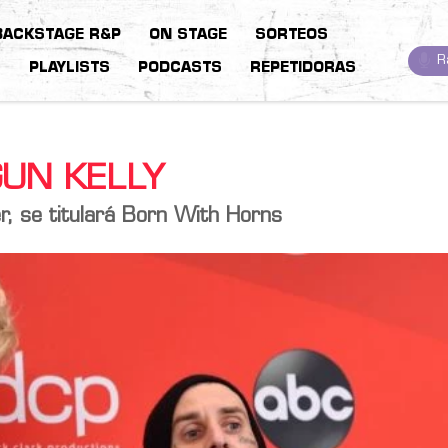
BACKSTAGE R&P
ON STAGE
SORTEOS
R
S
PLAYLISTS
PODCASTS
REPETIDORAS
GUN KELLY
r, se titulará Born With Horns