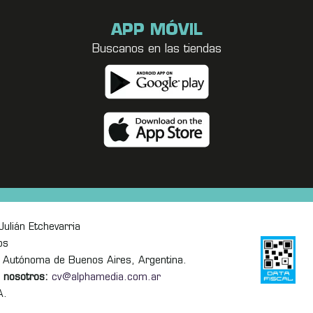
APP MÓVIL
Buscanos en las tiendas
ulián Etchevarria
os
 Autónoma de Buenos Aires, Argentina.
 nosotros:
cv@alphamedia.com.ar
A.