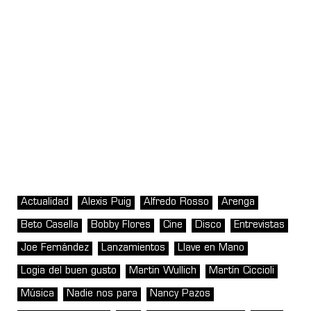
Actualidad
Alexis Puig
Alfredo Rosso
Arenga
Beto Casella
Bobby Flores
Cine
Disco
Entrevistas
Joe Fernández
Lanzamientos
Llave en Mano
Logia del buen gusto
Martin Wullich
Martín Ciccioli
Música
Nadie nos para
Nancy Pazos