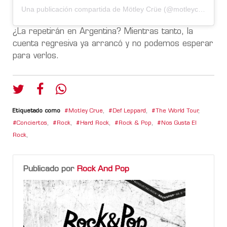
Una publicación compartida de Mötley Crüe (@motleycrue)
¿La repetirán en Argentina? Mientras tanto, la
cuenta regresiva ya arrancó y no podemos esperar
para verlos.
Etiquetado como
Motley Crue
,
Def Leppard
,
The World Tour
,
Conciertos
,
Rock
,
Hard Rock
,
Rock & Pop
,
Nos Gusta El
Rock
,
Publicado por
Rock And Pop