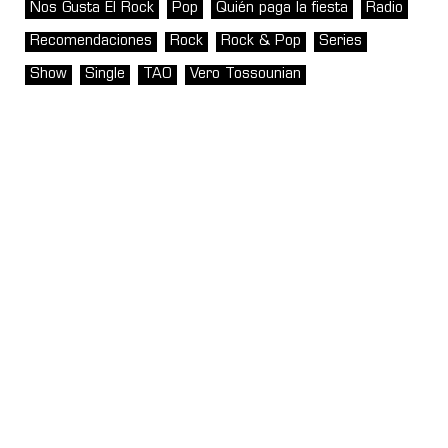
Nos Gusta El Rock
Pop
Quién paga la fiesta
Radio
Recomendaciones
Rock
Rock & Pop
Series
Show
Single
TAO
Vero Tossounian