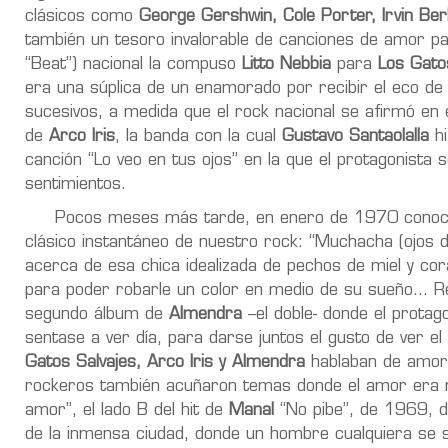
clásicos como
George Gershwin, Cole Porter, Irvin Berl
también un tesoro invalorable de canciones de amor par
“Beat”) nacional la compuso
Litto Nebbia
para
Los Gato
era una súplica de un enamorado por recibir el eco de
sucesivos, a medida que el rock nacional se afirmó en 
de
Arco Iris
, la banda con la cual
Gustavo Santaolalla
hi
canción “Lo veo en tus ojos” en la que el protagonist
sentimientos.
Pocos meses más tarde, en enero de 1970 conocíamo
clásico instantáneo de nuestro rock: “Muchacha (ojos 
acerca de esa chica idealizada de pechos de miel y cor
para poder robarle un color en medio de su sueño… Re
segundo álbum de
Almendra
–el doble- donde el protag
sentase a ver día, para darse juntos el gusto de ver e
Gatos Salvajes, Arco Iris y Almendra
hablaban de amore
rockeros también acuñaron temas donde el amor era m
amor”, el lado B del hit de
Manal
“No pibe”, de 1969, 
de la inmensa ciudad, donde un hombre cualquiera se s