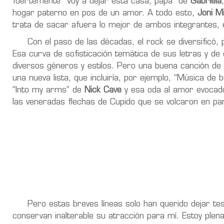
fuertemente “Voy a dejar esta casa, papá” de
Gabriela
hogar paterno en pos de un amor. A todo esto,
Joni Mi
trata de sacar afuera lo mejor de ambos integrantes, e
Con el paso de las décadas, el rock se diversificó, pa
Esa curva de sofisticación temática de sus letras y de 
diversos géneros y estilos. Pero una buena canción de
una nueva lista, que incluiría, por ejemplo, “Música de
“Into my arms” de
Nick Cave
y esa oda al amor evocado
las veneradas flechas de Cupido que se volcaron en pa
Pero estas breves líneas solo han querido dejar te
conservan inalterable su atracción para mí. Estoy pl