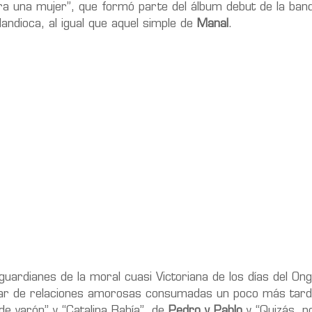
ara una mujer”, que formó parte del álbum debut de la ban
andioca, al igual que aquel simple de
Manal
.
rdianes de la moral cuasi Victoriana de los días del Ong
ablar de relaciones amorosas consumadas un poco más tar
e varón” y “Catalina Bahía”, de
Pedro y Pablo
y “Quizás, p