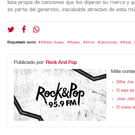
lista propia de canciones que les dejaron su marca y
es parte del generoso, inacabable atractivo de esta m
Etiquetado como
Alfredo Rosso
,
Rosso
,
Amor
,
Canciones
,
Rock
,
Publicado por
Rock And Pop
Más conte
Billie Jo
El viaje 
Joan Jett
El nuevo 