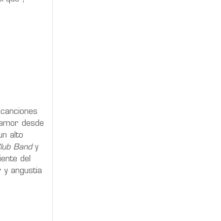
 canciones
 amor desde
un alto
Club Band
y
ente del
 y angustia