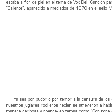
estaba a flor de piel en el tema de Vox Dei “Canción p
“Caliente”, aparecido a mediados de 1970 en el sello M
Ya sea por pudor o por temor a la censura de los gua
nuestros juglares rockeros recién se atrevieron a h
manera cariñosa y poética- en temas como “Con ropa d