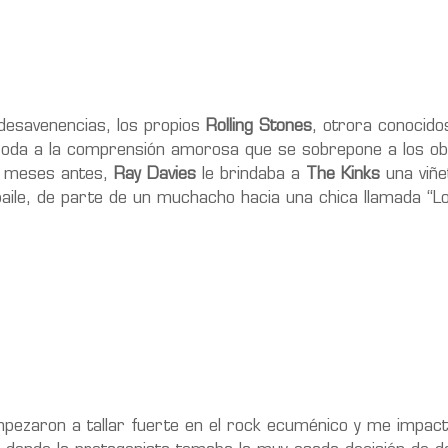
esavenencias, los propios
Rolling Stones
, otrora conocido
na oda a la comprensión amorosa que se sobrepone a los ob
os meses antes,
Ray Davies
le brindaba a
The Kinks
una viñe
 baile, de parte de un muchacho hacia una chica llamada “Lo
zaron a tallar fuerte en el rock ecuménico y me impac