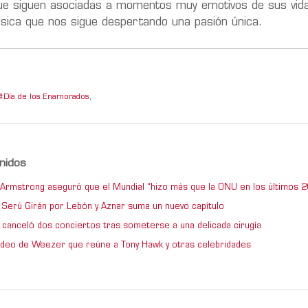
 que siguen asociadas a momentos muy emotivos de sus vid
úsica que nos sigue despertando una pasión única.
Día de los Enamorados
,
nidos
e Armstrong aseguró que el Mundial “hizo más que la ONU en los últimos 2
de Serú Girán por Lebón y Aznar suma un nuevo capítulo
 canceló dos conciertos tras someterse a una delicada cirugía
video de Weezer que reúne a Tony Hawk y otras celebridades