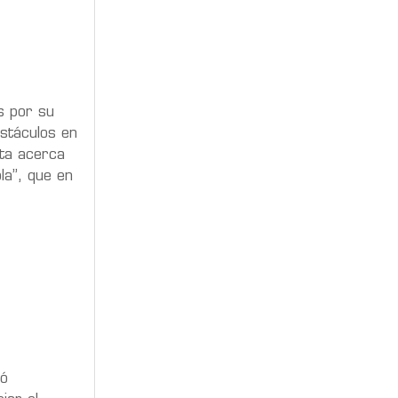
s por su
stáculos en
ta acerca
la”, que en
tó