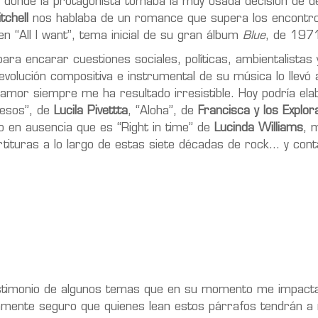
, donde la protagonista tomaba la muy osada decisión de de
tchell
nos hablaba de un romance que supera los encontr
n “All I want”, tema inicial de su gran álbum
Blue
, de 197
ra encarar cuestiones sociales, políticas, ambientalistas
evolución compositiva e instrumental de su música lo llevó
 amor siempre me ha resultado irresistible. Hoy podría ela
 besos”, de
Lucila Pivettta
, “Aloha”, de
Francisca y los Explo
 en ausencia que es “Right in time” de
Lucinda Williams
, 
rtituras a lo largo de estas siete décadas de rock… y cont
stimonio de algunos temas que en su momento me impacta
enamente seguro que quienes lean estos párrafos tendrán 