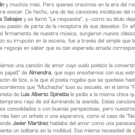
in
y muchos más. Pero quienes crecimos en la era del r
a evocar. De hecho, una de las canciones iniciáticas del ro
s Salvajes
y se llamó “La respuesta”, y –como su título deja
 su pasión de parte de la receptora de sus desvelos. En a
el firmamento de nuestra música, surgieron nuevos clásico
zo su irrupción en la escena, fue a través del simple que tr
a se regocija en saber que su tan esperada amada correspo
s una canción de amor cuyo vuelo poético la convertir
de papel)” de
Almendra
, que supo ensoñarnos con sus est
azón de tiza, a la que el poeta rogaba que se quedase hast
cordemos que “Muchacha” tuvo su secuela, en el tema “Pa
onista de
Luis Alberto Spinetta
le pedía a la misma chica q
l temprano rayo de sol iluminando la avenida. Estas cancion
s consolidados o con buenas perspectivas, pero nuestro
ás bien un anhelo o una esperanza, como el caso de “Ne
donde
Javier Martínez
hablaba del amor como una panacea
iente un solitario en la multitud. Esa misma necesidad de