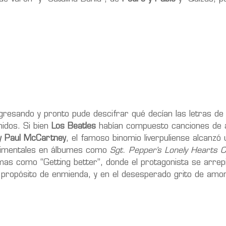
resando y pronto pude descifrar qué decían las letras de
nidos. Si bien
Los Beatles
habían compuesto canciones de
y Paul McCartney
, el famoso binomio liverpuliense alcanzó 
ntimentales en álbumes como
Sgt. Pepper’s Lonely Hearts 
mas como “Getting better”, donde el protagonista se arrepi
 propósito de enmienda, y en el desesperado grito de amor