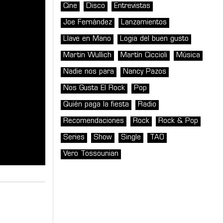
Cine
Disco
Entrevistas
Joe Fernández
Lanzamientos
Llave en Mano
Logia del buen gusto
Martin Wullich
Martín Ciccioli
Música
Nadie nos para
Nancy Pazos
Nos Gusta El Rock
Pop
Quién paga la fiesta
Radio
Recomendaciones
Rock
Rock & Pop
Series
Show
Single
TAO
Vero Tossounian