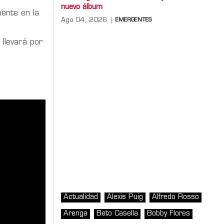
nuevo álbum
ente en la
Ago 04, 2026
EMERGENTES
 llevará por
Actualidad
Alexis Puig
Alfredo Rosso
Arenga
Beto Casella
Bobby Flores