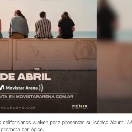
 californianos vuelven para presentar su icónico álbum ¨
Mo
 promete ser épico.