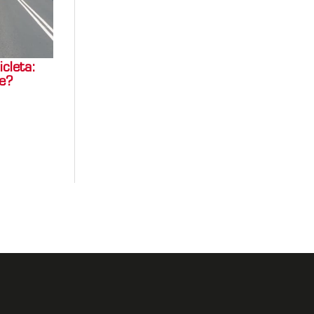
cleta:
ne?