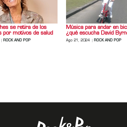
es se retira de los
Música para andar en bici
s por motivos de salud
¿qué escucha David Byr
ROCK AND POP
Ago 21, 2024
ROCK AND POP