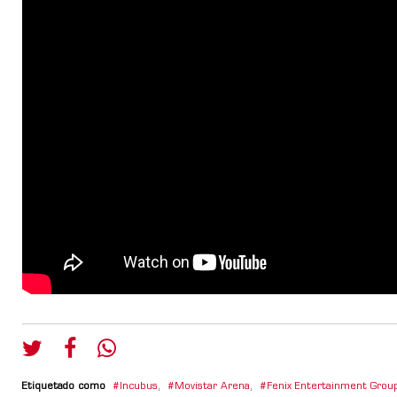
Etiquetado como
Incubus
,
Movistar Arena
,
Fenix Entertainment Grou