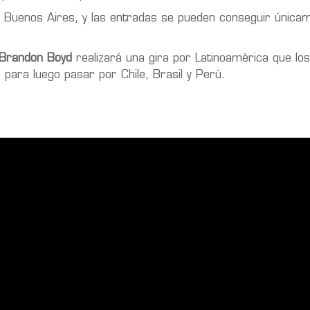
 Buenos Aires, y las entradas se pueden conseguir únicam
Brandon Boyd
realizará una gira por Latinoamérica que los
 para luego pasar por Chile, Brasil y Perú.