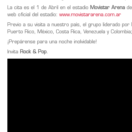
La cita es el 1 de Abril en el estadio
Movistar Arena
de
web oficial del estadio:
www.movistararena.com.ar
Previo a su visita a nuestro país, el grupo liderado por
Puerto Rico, México, Costa Rica, Venezuela y Colombia;
¡Prepárense para una noche inolvidable!
Invita
Rock & Pop
.