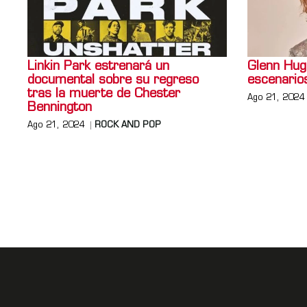
Linkin Park estrenará un
Glenn Hugh
documental sobre su regreso
escenario
tras la muerte de Chester
Ago 21, 2024
Bennington
Ago 21, 2024
ROCK AND POP