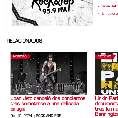
Joan Jett
El nuevo 
RELACIONADOS
NOTICIAS
NOTICIAS
Joan Jett canceló dos conciertos
Linkin Par
tras someterse a una delicada
documenta
cirugía
tras la m
Benningto
Oct 15, 2024
ROCK AND POP