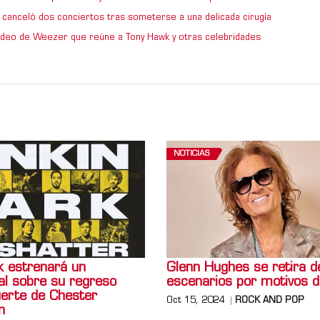
 canceló dos conciertos tras someterse a una delicada cirugía
video de Weezer que reúne a Tony Hawk y otras celebridades
NOTICIAS
k estrenará un
Glenn Hughes se retira d
l sobre su regreso
escenarios por motivos d
uerte de Chester
Oct 15, 2024
ROCK AND POP
n