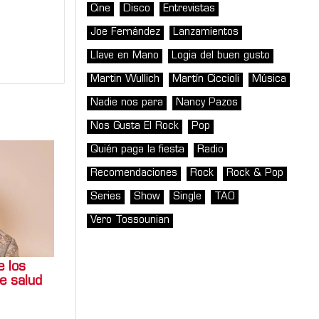
Cine
Disco
Entrevistas
Joe Fernández
Lanzamientos
Llave en Mano
Logia del buen gusto
Martin Wullich
Martín Ciccioli
Música
Nadie nos para
Nancy Pazos
Nos Gusta El Rock
Pop
Quién paga la fiesta
Radio
Recomendaciones
Rock
Rock & Pop
Series
Show
Single
TAO
Vero Tossounian
e los
e salud