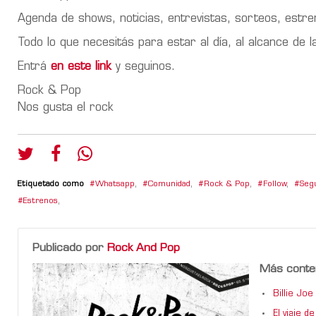
Agenda de shows, noticias, entrevistas, sorteos, est
Todo lo que necesitás para estar al día, al alcance de 
Entrá
en este link
y seguinos.
Rock & Pop
Nos gusta el rock
Etiquetado como
Whatsapp
,
Comunidad
,
Rock & Pop
,
Follow
,
Segu
Estrenos
,
Publicado por
Rock And Pop
Más conte
Billie Jo
El viaje 