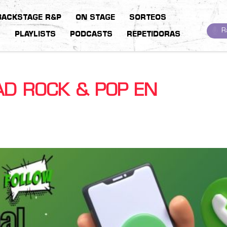
BACKSTAGE R&P
ON STAGE
SORTEOS
R
S
PLAYLISTS
PODCASTS
REPETIDORAS
AD ROCK & POP EN