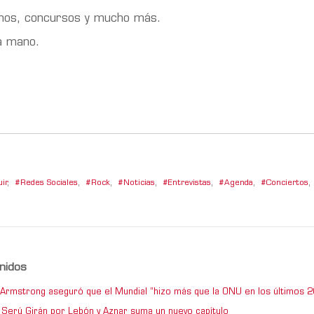
renos, concursos y mucho más.
la mano.
ir
,
Redes Sociales
,
Rock
,
Noticias
,
Entrevistas
,
Agenda
,
Conciertos
,
nidos
e Armstrong aseguró que el Mundial “hizo más que la ONU en los últimos 2
de Serú Girán por Lebón y Aznar suma un nuevo capítulo