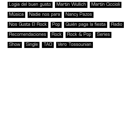
Logia del buen gusto
Martin Wullich
Martín Ciccioli
Música
Nadie nos para
Nancy Pazos
Nos Gusta El Rock
Pop
Quién paga la fiesta
Radio
Recomendaciones
Rock
Rock & Pop
Series
Show
Single
TAO
Vero Tossounian