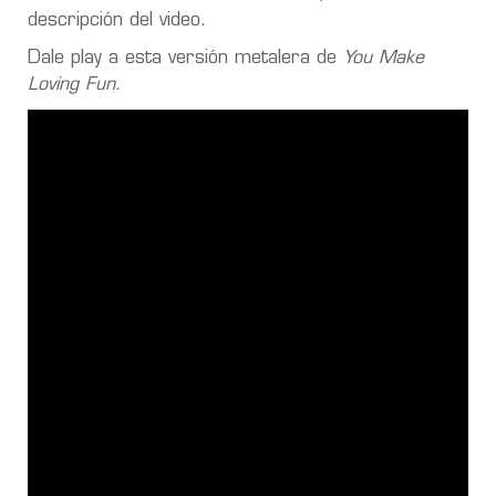
descripción del video.
Dale play a esta versión metalera de
You Make
Loving Fun
.