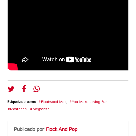
Etiquetado como
Fleetwood Mac
,
You Make Loving Fun
,
Mastodon
,
Megadeth
,
Publicado por
Rock And Pop