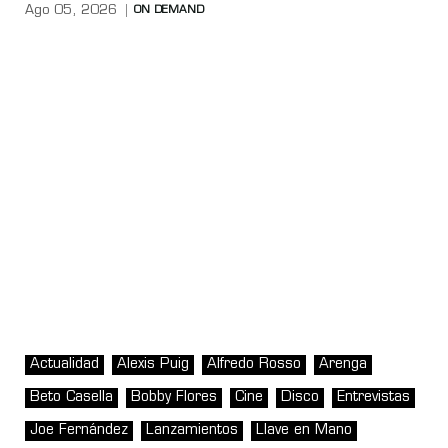
Ago 05, 2026
ON DEMAND
Actualidad
Alexis Puig
Alfredo Rosso
Arenga
Beto Casella
Bobby Flores
Cine
Disco
Entrevistas
Joe Fernández
Lanzamientos
Llave en Mano