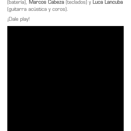
(batería),
Marcos Cabeza
(teclados) y
Luca Lancuba
(guitarra acústica y coros).
¡Dale play!