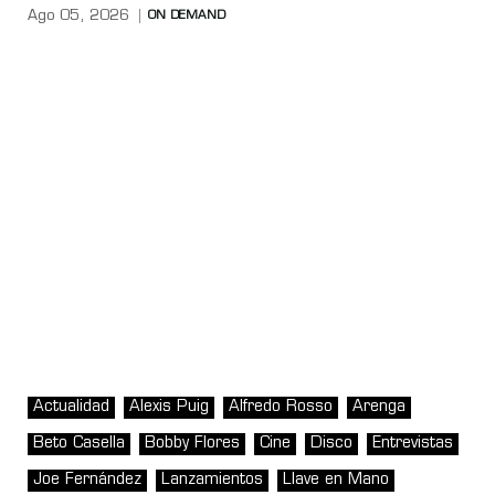
Ago 05, 2026
ON DEMAND
Actualidad
Alexis Puig
Alfredo Rosso
Arenga
Beto Casella
Bobby Flores
Cine
Disco
Entrevistas
Joe Fernández
Lanzamientos
Llave en Mano