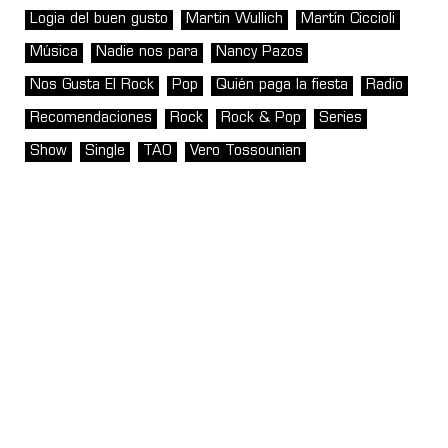
Logia del buen gusto
Martin Wullich
Martín Ciccioli
Música
Nadie nos para
Nancy Pazos
Nos Gusta El Rock
Pop
Quién paga la fiesta
Radio
Recomendaciones
Rock
Rock & Pop
Series
Show
Single
TAO
Vero Tossounian