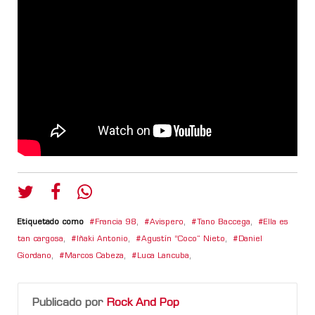
Etiquetado como
Francia 98
,
Avispero
,
Tano Baccega
,
Ella es
tan cargosa
,
Iñaki Antonio
,
Agustín “Coco” Nieto
,
Daniel
Giordano
,
Marcos Cabeza
,
Luca Lancuba
,
Publicado por
Rock And Pop