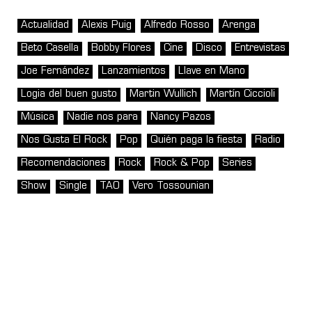
Actualidad
Alexis Puig
Alfredo Rosso
Arenga
Beto Casella
Bobby Flores
Cine
Disco
Entrevistas
Joe Fernández
Lanzamientos
Llave en Mano
Logia del buen gusto
Martin Wullich
Martín Ciccioli
Música
Nadie nos para
Nancy Pazos
Nos Gusta El Rock
Pop
Quién paga la fiesta
Radio
Recomendaciones
Rock
Rock & Pop
Series
Show
Single
TAO
Vero Tossounian