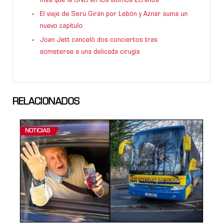
más que la ONU en los últimos 20 años”
El viaje de Serú Girán por Lebón y Aznar suma un
nuevo capítulo
Joan Jett canceló dos conciertos tras
someterse a una delicada cirugía
RELACIONADOS
NOTICIAS