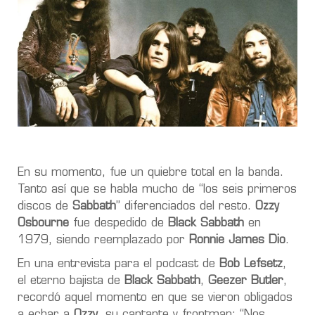
En su momento, fue un quiebre total en la banda.
Tanto así que se habla mucho de “los seis primeros
discos de
Sabbath
” diferenciados del resto.
Ozzy
Osbourne
fue despedido de
Black Sabbath
en
1979, siendo reemplazado por
Ronnie James Dio
.
En una entrevista para el podcast de
Bob Lefsetz
,
el eterno bajista de
Black Sabbath
,
Geezer Butler
,
recordó aquel momento en que se vieron obligados
a echar a
Ozzy
, su cantante y frontman: “Nos