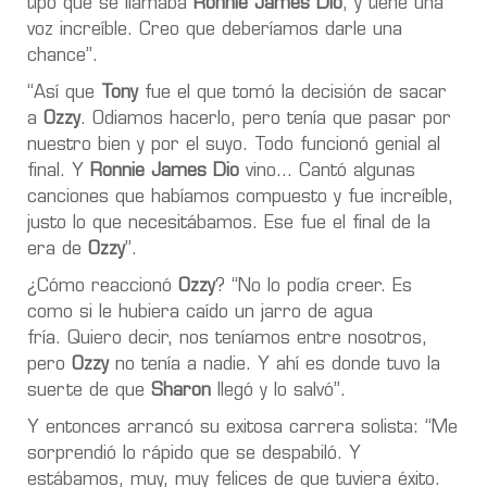
tipo que se llamaba
Ronnie James Dio
, y tiene una
voz increíble. Creo que deberíamos darle una
chance”.
“Así que
Tony
fue el que tomó la decisión de sacar
a
Ozzy
. Odiamos hacerlo, pero tenía que pasar por
nuestro bien y por el suyo. Todo funcionó genial al
final. Y
Ronnie James Dio
vino... Cantó algunas
canciones que habíamos compuesto y fue increíble,
justo lo que necesitábamos. Ese fue el final de la
era de
Ozzy
”.
¿Cómo reaccionó
Ozzy
? “No lo podía creer. Es
como si le hubiera caído un jarro de agua
fría. Quiero decir, nos teníamos entre nosotros,
pero
Ozzy
no tenía a nadie. Y ahí es donde tuvo la
suerte de que
Sharon
llegó y lo salvó”.
Y entonces arrancó su exitosa carrera solista: “Me
sorprendió lo rápido que se despabiló. Y
estábamos, muy, muy felices de que tuviera éxito.