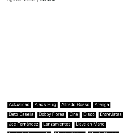
Actualidad
Alexis Puig
Alfredo Rosso
Arenga
Beto Casella
Bobby Flores
Cine
Disco
Entrevistas
Joe Fernández
Lanzamientos
Llave en Mano