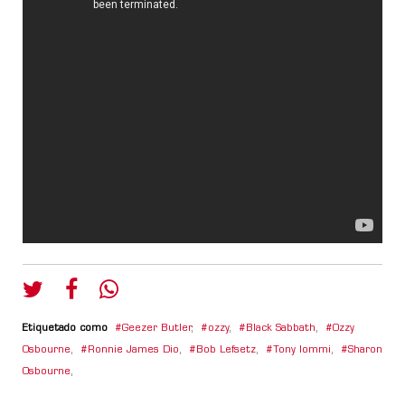
Etiquetado como
Geezer Butler
,
ozzy
,
Black Sabbath
,
Ozzy
Osbourne
,
Ronnie James Dio
,
Bob Lefsetz
,
Tony Iommi
,
Sharon
Osbourne
,