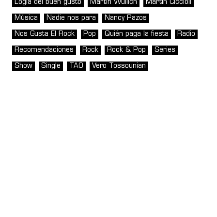
Logia del buen gusto
Martin Wullich
Martín Ciccioli
Música
Nadie nos para
Nancy Pazos
Nos Gusta El Rock
Pop
Quién paga la fiesta
Radio
Recomendaciones
Rock
Rock & Pop
Series
Show
Single
TAO
Vero Tossounian