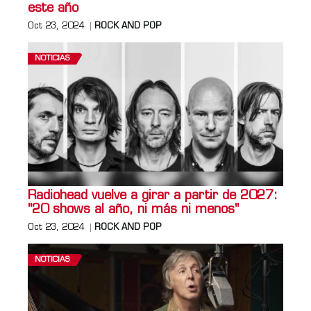
este año
Oct 23, 2024
ROCK AND POP
NOTICIAS
Radiohead vuelve a girar a partir de 2027:
"20 shows al año, ni más ni menos"
Oct 23, 2024
ROCK AND POP
NOTICIAS