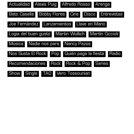
Actualidad
Alexis Puig
Alfredo Rosso
Arenga
Beto Casella
Bobby Flores
Cine
Disco
Entrevistas
Joe Fernández
Lanzamientos
Llave en Mano
Logia del buen gusto
Martin Wullich
Martín Ciccioli
Música
Nadie nos para
Nancy Pazos
Nos Gusta El Rock
Pop
Quién paga la fiesta
Radio
Recomendaciones
Rock
Rock & Pop
Series
Show
Single
TAO
Vero Tossounian