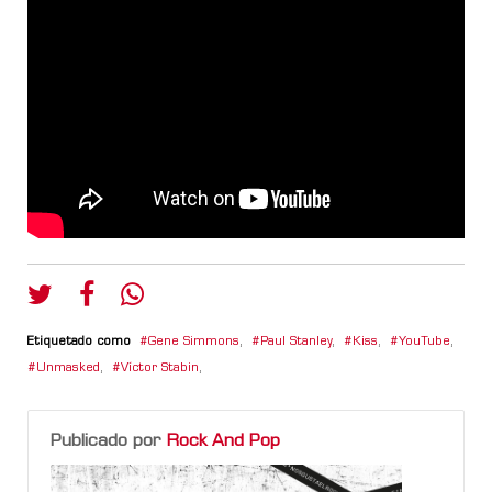
Etiquetado como
Gene Simmons
,
Paul Stanley
,
Kiss
,
YouTube
,
Unmasked
,
Víctor Stabin
,
Publicado por
Rock And Pop