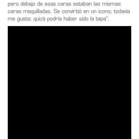
pero debajo de esas caras estaban las mismas
caras maquilladas. Se convirtió en un icono; todavía
me gusta; quizá podría haber sido la tapa".