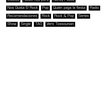
Nos Gusta El Rock
Pop
Quién paga la fiesta
Radio
Recomendaciones
Rock
Rock & Pop
Series
Show
Single
TAO
Vero Tossounian