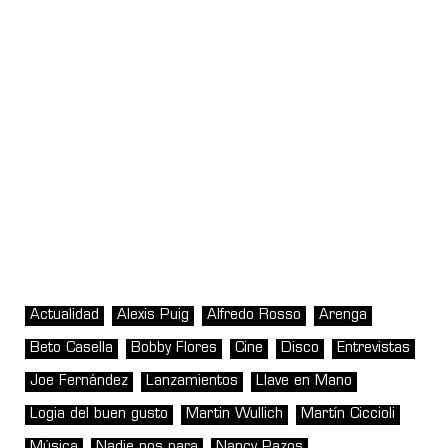
Actualidad
Alexis Puig
Alfredo Rosso
Arenga
Beto Casella
Bobby Flores
Cine
Disco
Entrevistas
Joe Fernández
Lanzamientos
Llave en Mano
Logia del buen gusto
Martin Wullich
Martín Ciccioli
Música
Nadie nos para
Nancy Pazos