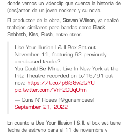
donde vemos un videoclip que cuenta la historia de
(des)amor de un joven rockero y su novia.
El productor de la obra,
Steven Wilson
, ya realizó
trabajos similares para bandas como
Black
Sabbath
,
Kiss
,
Rush
, entre otros.
Use Your Illusion I & II Box Set out
November 11, featuring 63 previously
unreleased tracks?
You Could Be Mine, Live In New York at the
Ritz Theatre recorded on 5/16/91 out
now.
https://t.co/p6i38w2QYU
pic.twitter.com/VnF2CUq0Fm
— Guns N' Roses (@gunsnroses)
September 21, 2022
En cuanto a
Use Your Illusion I & II
, el box set tiene
fecha de estreno para el 11 de noviembre y