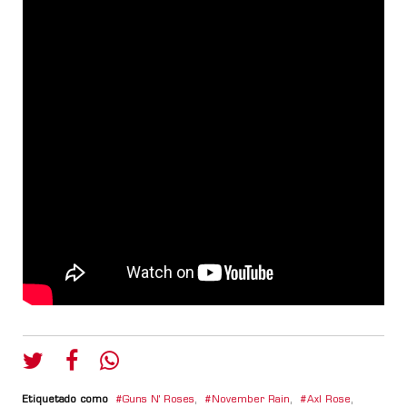
Etiquetado como
Guns N' Roses
,
November Rain
,
Axl Rose
,