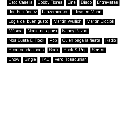
Beto Casella
Bobby Flores
Cine
Disco
Entrevistas
Joe Fernández
Lanzamientos
Llave en Mano
Logia del buen gusto
Martin Wullich
Martín Ciccioli
Música
Nadie nos para
Nancy Pazos
Nos Gusta El Rock
Pop
Quién paga la fiesta
Radio
Recomendaciones
Rock
Rock & Pop
Series
Show
Single
TAO
Vero Tossounian