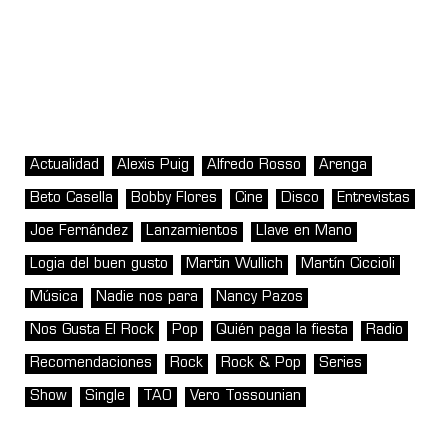
Actualidad
Alexis Puig
Alfredo Rosso
Arenga
Beto Casella
Bobby Flores
Cine
Disco
Entrevistas
Joe Fernández
Lanzamientos
Llave en Mano
Logia del buen gusto
Martin Wullich
Martín Ciccioli
Música
Nadie nos para
Nancy Pazos
Nos Gusta El Rock
Pop
Quién paga la fiesta
Radio
Recomendaciones
Rock
Rock & Pop
Series
Show
Single
TAO
Vero Tossounian