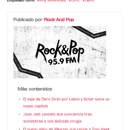
Etiquetado como
Amy Winehouse
,
Libro
,
Diario
,
Publicado por
Rock And Pop
Más contenidos
El viaje de Serú Girán por Lebón y Aznar suma un
nuevo capítulo
Joan Jett canceló dos conciertos tras
someterse a una delicada cirugía
El nuevo video de Weezer que reúne a Tony Hawk