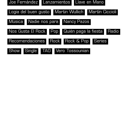
Joe Fernández
Lanzamientos
Llave en Mano
Logia del buen gusto
Martin Wullich
Martín Ciccioli
Música
Nadie nos para
Nancy Pazos
Nos Gusta El Rock
Pop
Quién paga la fiesta
Radio
Recomendaciones
Rock
Rock & Pop
Series
Show
Single
TAO
Vero Tossounian