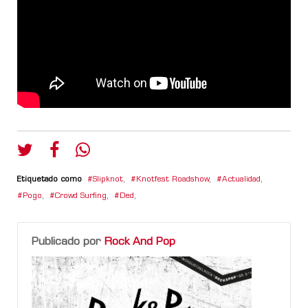
Etiquetado como
Slipknot
,
Knotfest Roadshow
,
Actualidad
,
Pogo
,
Crowd Surfing
,
Ded
,
Publicado por
Rock And Pop