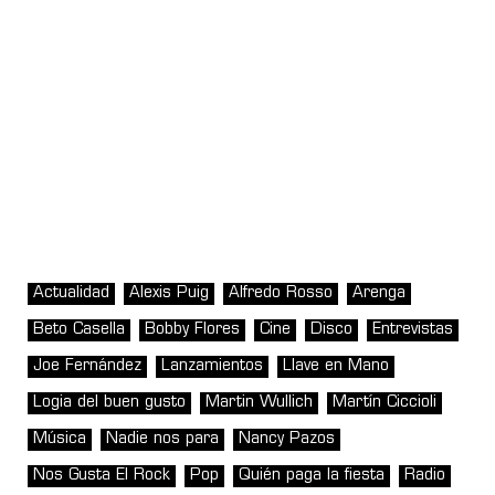
Actualidad
Alexis Puig
Alfredo Rosso
Arenga
Beto Casella
Bobby Flores
Cine
Disco
Entrevistas
Joe Fernández
Lanzamientos
Llave en Mano
Logia del buen gusto
Martin Wullich
Martín Ciccioli
Música
Nadie nos para
Nancy Pazos
Nos Gusta El Rock
Pop
Quién paga la fiesta
Radio