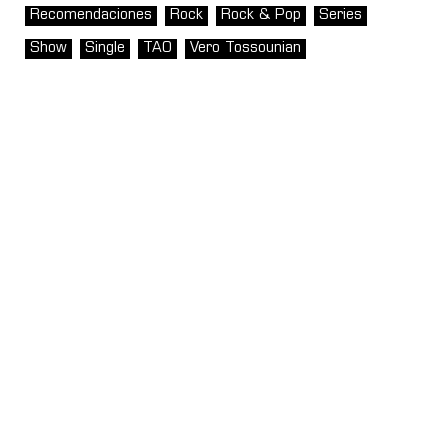
Recomendaciones
Rock
Rock & Pop
Series
Show
Single
TAO
Vero Tossounian