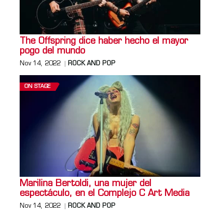
The Offspring dice haber hecho el mayor
pogo del mundo
Nov 14, 2022
ROCK AND POP
ON STAGE
Marilina Bertoldi, una mujer del
espectáculo, en el Complejo C Art Media
Nov 14, 2022
ROCK AND POP