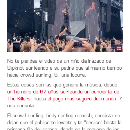
No te pierdas el video de un niño disfrazado de
Slipknot surfeando a su padre que al mismo tiempo
hacia crowd surfing. Si, una locura.
Estas cosas son las que genera la música, desde
un hombre de 67 años surfeando un concierto de
The Killers
, hasta
el pogo mas seguro del mundo
. Y
nos encanta.
El crowd surfing, body surfing o mosh, consiste en
dejar que el público te levante y te “deslice” hasta la
primera fila del campo, donde en la mayoría de los