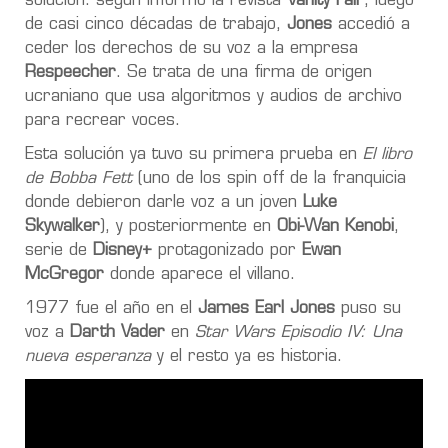
solución: según informó la revista
Vanity Fair
, luego
de casi cinco décadas de trabajo,
Jones
accedió a
ceder los derechos de su voz a la empresa
Respeecher
. Se trata de una firma de origen
ucraniano que usa algoritmos y audios de archivo
para recrear voces.
Esta solución ya tuvo su primera prueba en
El libro
de Bobba Fett
(uno de los spin off de la franquicia
donde debieron darle voz a un joven
Luke
Skywalker
), y posteriormente en
Obi-Wan Kenobi
,
serie de
Disney+
protagonizado por
Ewan
McGregor
donde aparece el villano.
1977 fue el año en el
James Earl Jones
puso su
voz a
Darth Vader
en
Star Wars Episodio IV: Una
nueva esperanza
y el resto ya es historia.