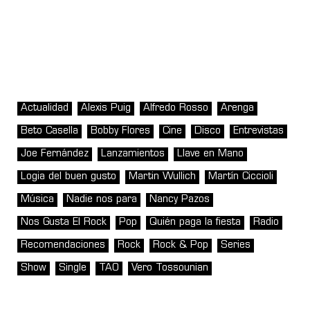
Actualidad
Alexis Puig
Alfredo Rosso
Arenga
Beto Casella
Bobby Flores
Cine
Disco
Entrevistas
Joe Fernández
Lanzamientos
Llave en Mano
Logia del buen gusto
Martin Wullich
Martín Ciccioli
Música
Nadie nos para
Nancy Pazos
Nos Gusta El Rock
Pop
Quién paga la fiesta
Radio
Recomendaciones
Rock
Rock & Pop
Series
Show
Single
TAO
Vero Tossounian