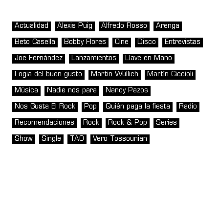
Actualidad
Alexis Puig
Alfredo Rosso
Arenga
Beto Casella
Bobby Flores
Cine
Disco
Entrevistas
Joe Fernández
Lanzamientos
Llave en Mano
Logia del buen gusto
Martin Wullich
Martín Ciccioli
Música
Nadie nos para
Nancy Pazos
Nos Gusta El Rock
Pop
Quién paga la fiesta
Radio
Recomendaciones
Rock
Rock & Pop
Series
Show
Single
TAO
Vero Tossounian