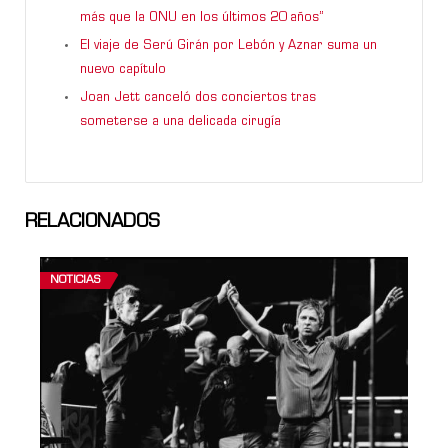
más que la ONU en los últimos 20 años”
El viaje de Serú Girán por Lebón y Aznar suma un
nuevo capítulo
Joan Jett canceló dos conciertos tras
someterse a una delicada cirugía
RELACIONADOS
NOTICIAS