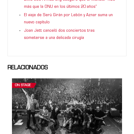
más que la ONU en los últimos 20 años”
El viaje de Serú Girán por Lebón y Aznar suma un
nuevo capítulo
Joan Jett canceló dos conciertos tras
someterse a una delicada cirugía
RELACIONADOS
ON STAGE