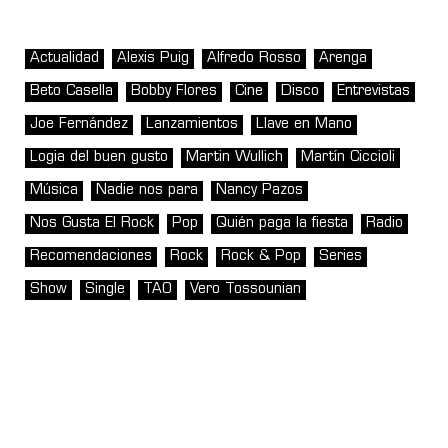
Actualidad
Alexis Puig
Alfredo Rosso
Arenga
Beto Casella
Bobby Flores
Cine
Disco
Entrevistas
Joe Fernández
Lanzamientos
Llave en Mano
Logia del buen gusto
Martin Wullich
Martín Ciccioli
Música
Nadie nos para
Nancy Pazos
Nos Gusta El Rock
Pop
Quién paga la fiesta
Radio
Recomendaciones
Rock
Rock & Pop
Series
Show
Single
TAO
Vero Tossounian