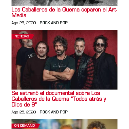
Los Caballeros de la Quema coparon el Art
Media
Ago 25, 2020
ROCK AND POP
NOTICIAS
Se estrenó el documental sobre Los
Caballeros de la Quema “Todos atrás y
Dios de 9”
Ago 25, 2020
ROCK AND POP
ON DEMAND