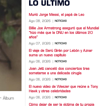
LO ULTIMO
Murió Jorge Messi, el papá de Leo
Ago 08, 2026
NOTICIAS
Billie Joe Armstrong aseguró que el Mundial
“hizo más que la ONU en los últimos 20
años”
Ago 07, 2026
NOTICIAS
El viaje de Serú Girán por Lebón y Aznar
suma un nuevo capítulo
Ago 06, 2026
NOTICIAS
Joan Jett canceló dos conciertos tras
someterse a una delicada cirugía
Ago 06, 2026
NOTICIAS
El nuevo video de Weezer que reúne a Tony
Hawk y otras celebridades
Ago 06, 2026
NOTICIAS
or Álbum
Cómo dejar de ser la víctima de tu propia