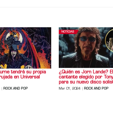
NOTICIAS
urne tendrá su propia
¿Quién es Jorn Lande? E
ujada en Universal
cantante elegido por Ton
para su nuevo disco solis
ROCK AND POP
Mar 01, 2024
ROCK AND POP