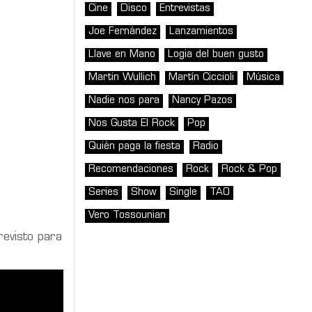
Cine
Disco
Entrevistas
Joe Fernández
Lanzamientos
Llave en Mano
Logia del buen gusto
Martin Wullich
Martín Ciccioli
Música
Nadie nos para
Nancy Pazos
Nos Gusta El Rock
Pop
Quién paga la fiesta
Radio
Recomendaciones
Rock
Rock & Pop
Series
Show
Single
TAO
Vero Tossounian
revisto para