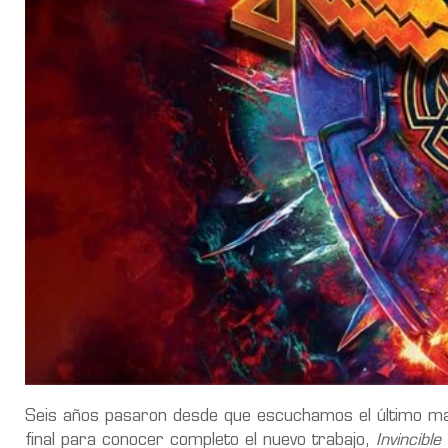
Seis años pasaron desde que escuchamos el último mat
final para conocer completo el nuevo trabajo,
Invincible