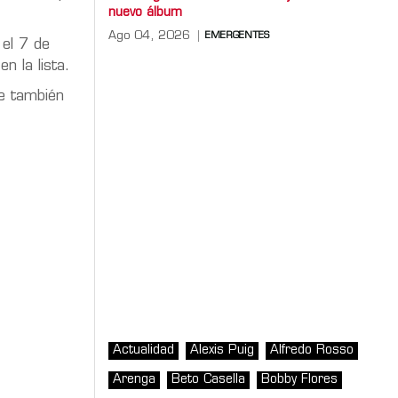
nuevo álbum
Ago 04, 2026
EMERGENTES
 el 7 de
n la lista.
ue también
Actualidad
Alexis Puig
Alfredo Rosso
Arenga
Beto Casella
Bobby Flores