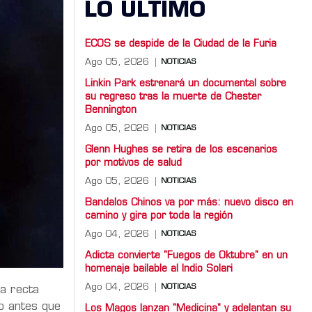
LO ULTIMO
ECOS se despide de la Ciudad de la Furia
Ago 05, 2026
NOTICIAS
Linkin Park estrenará un documental sobre
su regreso tras la muerte de Chester
Bennington
Ago 05, 2026
NOTICIAS
Glenn Hughes se retira de los escenarios
por motivos de salud
Ago 05, 2026
NOTICIAS
Bandalos Chinos va por más: nuevo disco en
camino y gira por toda la región
Ago 04, 2026
NOTICIAS
Adicta convierte "Fuegos de Oktubre" en un
homenaje bailable al Indio Solari
Ago 04, 2026
NOTICIAS
a recta
o antes que
Los Magos lanzan "Medicina" y adelantan su