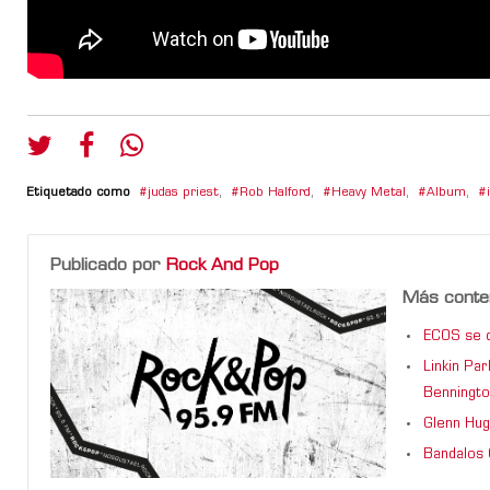
Etiquetado como
judas priest
,
Rob Halford
,
Heavy Metal
,
Album
,
Publicado por
Rock And Pop
Más conte
ECOS se d
Linkin Pa
Benningto
Glenn Hug
Bandalos 