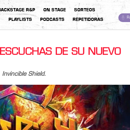
BACKSTAGE R&P
ON STAGE
SORTEOS
R
S
PLAYLISTS
PODCASTS
REPETIDORAS
EESCUCHAS DE SU NUEVO
o
Invincible Shield
.