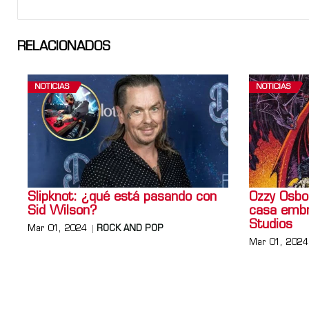
RELACIONADOS
NOTICIAS
NOTICIAS
Slipknot: ¿qué está pasando con
Ozzy Osbo
Sid Wilson?
casa embr
Studios
Mar 01, 2024
ROCK AND POP
Mar 01, 2024