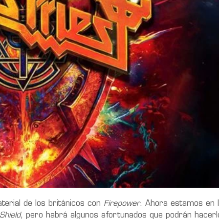
erial de los británicos con
Firepower
. Ahora estamos en l
 Shield
, pero habrá algunos afortunados que podrán hacerl