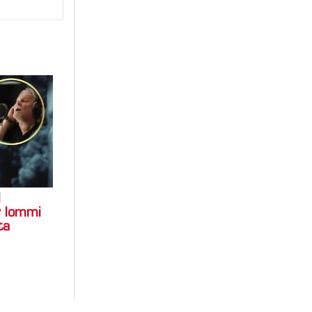
l
y Iommi
ta