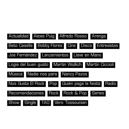
Actualidad
Alexis Puig
Alfredo Rosso
Arenga
Beto Casella
Bobby Flores
Cine
Disco
Entrevistas
Joe Fernández
Lanzamientos
Llave en Mano
Logia del buen gusto
Martin Wullich
Martín Ciccioli
Música
Nadie nos para
Nancy Pazos
Nos Gusta El Rock
Pop
Quién paga la fiesta
Radio
Recomendaciones
Rock
Rock & Pop
Series
Show
Single
TAO
Vero Tossounian