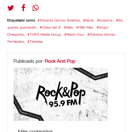
Etiquetado como
Roberto Gómez Bolaños
,
Serie
,
bioserie
,
Sin
querer queriendo
,
Chavo del 8
,
Max
,
HBO Max
,
Grupo
Chespirito
,
THR3 Media Group
,
Pablo Cruz
,
Roberto Gómez
Fernández
,
Televisa
,
Publicado por
Rock And Pop
Más contenidos