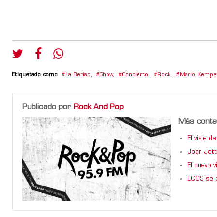
Etiquetado como
La Beriso
,
Show
,
Concierto
,
Rock
,
Mario Kempe
Publicado por
Rock And Pop
Más conte
El viaje 
Joan Jett
El nuevo 
ECOS se d