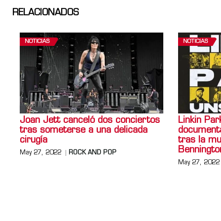
RELACIONADOS
NOTICIAS
NOTICIAS
Joan Jett canceló dos conciertos
Linkin Par
tras someterse a una delicada
documenta
cirugía
tras la m
Benningto
May 27, 2022
ROCK AND POP
May 27, 2022