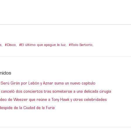
s
,
Disco
,
El último que apague la luz
,
Rolo Sartorio
,
nidos
de Serú Girán por Lebón y Aznar suma un nuevo capítulo
 canceló dos conciertos tras someterse a una delicada cirugía
video de Weezer que reúne a Tony Hawk y otras celebridades
espide de la Ciudad de la Furia