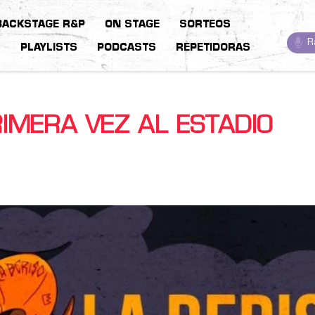
BACKSTAGE R&P
ON STAGE
SORTEOS
R
S
PLAYLISTS
PODCASTS
REPETIDORAS
RIMERA VEZ AL ESTADIO