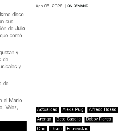
Ago 05, 2026
ON DEMAND
ltimo disco
on sus
ción de
Julio
 que contó
gustan y
s de
sicales y
s de
n el Mario
a, Vélez,
Actualidad
Alexis Puig
Alfredo Rosso
Arenga
Beto Casella
Bobby Flores
Cine
Disco
Entrevistas