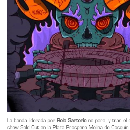
La banda liderada por
Rolo Sartorio
no para, y tras el 
show Sold Out en la Plaza Prospero Molina de Cosquí