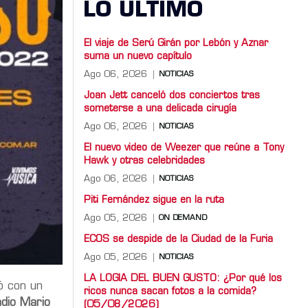
LO ULTIMO
El viaje de Serú Girán por Lebón y Aznar
suma un nuevo capítulo
Ago 06, 2026
NOTICIAS
Joan Jett canceló dos conciertos tras
someterse a una delicada cirugía
Ago 06, 2026
NOTICIAS
El nuevo video de Weezer que reúne a Tony
Hawk y otras celebridades
Ago 06, 2026
NOTICIAS
Piti Fernández sigue en la ruta
Ago 05, 2026
ON DEMAND
ECOS se despide de la Ciudad de la Furia
Ago 05, 2026
NOTICIAS
LA LOGIA DEL BUEN GUSTO: ¿Por qué los
zó con un
ricos nunca sacan fotos a la comida?
adio Mario
(05/08/2026)