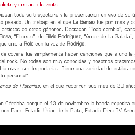
ickets ya están a la venta.
viesan toda su trayectoria y la presentación en vivo de su ú
ño pasado. Un trabajo en el que
La Beriso
fue por más y c
de artistas de otros géneros. Destacan “Todo cambia”, can
Sosa
; “El necio”, de
Silvio Rodríguez
; “Amor de La Salada”,
 que unió a
Rolo
con la voz de
Rodrigo
.
co de covers fue simplemente hacer canciones que a uno le 
 del rock. No todas son muy conocidas y nosotros tratamo
o otras son legendarias. Tiene una variedad de estilos mu
lo personal”.
lenos de Historias
, en el que recorren sus más de 20 año
ión Córdoba porque el 13 de noviembre la banda repetirá e
Luna Park, Estadio Único de la Plata, Estadio DirecTV Aren