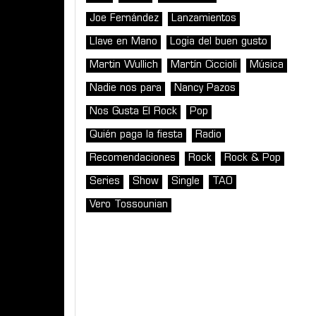
Joe Fernández
Lanzamientos
Llave en Mano
Logia del buen gusto
Martin Wullich
Martín Ciccioli
Música
Nadie nos para
Nancy Pazos
Nos Gusta El Rock
Pop
Quién paga la fiesta
Radio
Recomendaciones
Rock
Rock & Pop
Series
Show
Single
TAO
Vero Tossounian