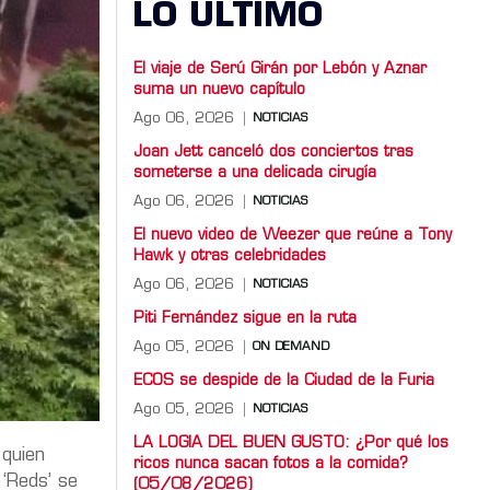
LO ULTIMO
El viaje de Serú Girán por Lebón y Aznar
suma un nuevo capítulo
Ago 06, 2026
NOTICIAS
Joan Jett canceló dos conciertos tras
someterse a una delicada cirugía
Ago 06, 2026
NOTICIAS
El nuevo video de Weezer que reúne a Tony
Hawk y otras celebridades
Ago 06, 2026
NOTICIAS
Piti Fernández sigue en la ruta
Ago 05, 2026
ON DEMAND
ECOS se despide de la Ciudad de la Furia
Ago 05, 2026
NOTICIAS
LA LOGIA DEL BUEN GUSTO: ¿Por qué los
 quien
ricos nunca sacan fotos a la comida?
 ‘Reds’ se
(05/08/2026)