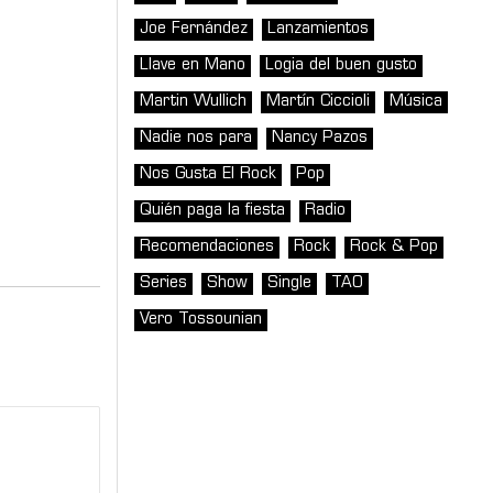
Joe Fernández
Lanzamientos
Llave en Mano
Logia del buen gusto
Martin Wullich
Martín Ciccioli
Música
Nadie nos para
Nancy Pazos
Nos Gusta El Rock
Pop
Quién paga la fiesta
Radio
Recomendaciones
Rock
Rock & Pop
Series
Show
Single
TAO
Vero Tossounian