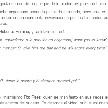
gante dentro de un parque de la ciudad originaria del club.
cha argentinas sonando por todo el mundo, pero este es 
, un tema anteriormente reversionado por las hinchadas p
tros.
Roberto Firmino,
y su letra dice así:
ol, equivalente a la popular en argentina) want you to know”
r number 9, give him the ball and he will score every time”.
9, denle la pelota y él siempre meterá gol.”
 del mismísimo
Fito Paez
, quien se manifestó en sus redes s
ible acerca del suceso. Te dejamos el video, subí el volume