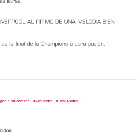
as letras.
LIVERPOOL AL RITMO DE UNA MELODÍA BIEN
a de la final de la Champions a pura pasión.
egría a mi corazón
,
Actualidad
,
Real Madrid
,
nidos