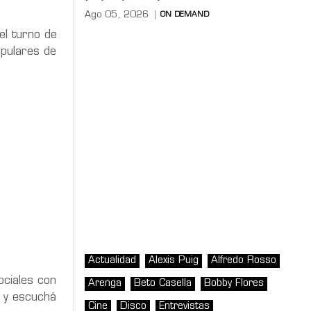
Ago 05, 2026
ON DEMAND
el turno de
opulares de
.
Actualidad
Alexis Puig
Alfredo Rosso
ociales con
Arenga
Beto Casella
Bobby Flores
n y escuchá
Cine
Disco
Entrevistas