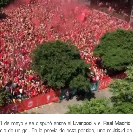
8 de mayo y se disputó entre el
Liverpool
y el
Real Madrid
,
ia de un gol. En la previa de este partido, una multitud de