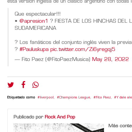
esta versión inglesa de un clásico argentino con todas l
Que espectacular!!!
•
@apresion1
? FIESTA DE LOS HINCHAS DEL 
SUDAMERICANA
? Los fanáticos del conjunto inglés viven la previ
?️
#Pauluskupa
pic.twitter.com/Zi6yregqj5
— Fito Paez (@FitoPaezMusica)
May 28, 2022
Etiquetado como
liverpool
,
Champions League
,
Fito Paez
,
Y dale al
Publicado por
Rock And Pop
Más conte