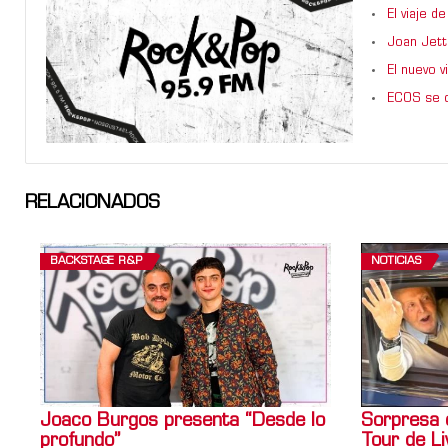
El viaje 
Joan Jett
El nuevo 
ECOS se d
RELACIONADOS
BACKSTAGE R&P
NOTICIAS
Joaco Burgos presenta “Desde lo
Sorpresa 
profundo”
Tour de Li