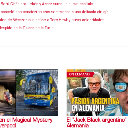
de Serú Girán por Lebón y Aznar suma un nuevo capítulo
 canceló dos conciertos tras someterse a una delicada cirugía
video de Weezer que reúne a Tony Hawk y otras celebridades
espide de la Ciudad de la Furia
ON DEMAND
en el Magical Mystery
El "Jack Black argentino" 
verpool
Alemania