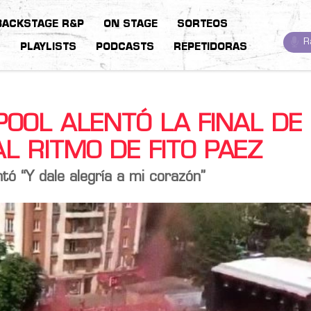
BACKSTAGE R&P
ON STAGE
SORTEOS
R
S
PLAYLISTS
PODCASTS
REPETIDORAS
POOL ALENTÓ LA FINAL DE
L RITMO DE FITO PAEZ
ntó “Y dale alegría a mi corazón”