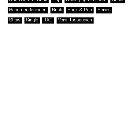
Nos Gusta El Rock
Pop
Quién paga la fiesta
Radio
Recomendaciones
Rock
Rock & Pop
Series
Show
Single
TAO
Vero Tossounian