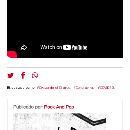
Etiquetado como
Cruzando el Charco
,
Coronavirus
,
COVID19
,
Publicado por
Rock And Pop