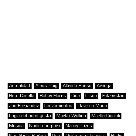
Actualidad
Alexis Puig
Alfredo Rosso
Arenga
Beto Casella
Bobby Flores
Cine
Disco
Entrevistas
Joe Fernández
Lanzamientos
Llave en Mano
Logia del buen gusto
Martin Wullich
Martín Ciccioli
Música
Nadie nos para
Nancy Pazos