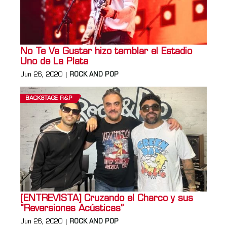
No Te Va Gustar hizo temblar el Estadio
Uno de La Plata
Jun 26, 2020
ROCK AND POP
BACKSTAGE R&P
[ENTREVISTA] Cruzando el Charco y sus
“Reversiones Acústicas”
Jun 26, 2020
ROCK AND POP