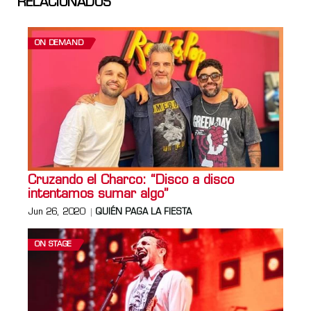
RELACIONADOS
ON DEMAND
Cruzando el Charco: “Disco a disco
intentamos sumar algo”
Jun 26, 2020
QUIÉN PAGA LA FIESTA
ON STAGE