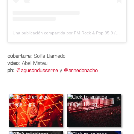
Una publicación compartida por FM Rock & Pop 95.9 (@fmrockandpop959)
cobertura
: Sofía Llamedo
video
: Abel Mateu
ph
:
@agustindusserre
y
@arnedonacho