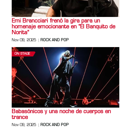
Emi Brancciari frenó la gira para un
homenaje emocionante en "El Banquito de
Norita"
Nov 09, 2025
ROCK AND POP
ON STAGE
Babasónicos y una noche de cuerpos en
trance
Nov 09, 2025
ROCK AND POP