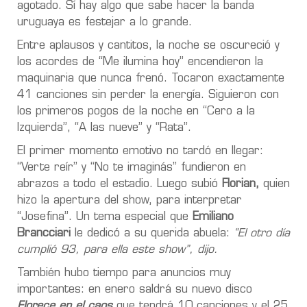
agotado. Sí hay algo que sabe hacer la banda
uruguaya es festejar a lo grande.
Entre aplausos y cantitos, la noche se oscureció y
los acordes de “Me ilumina hoy” encendieron la
maquinaria que nunca frenó. Tocaron exactamente
41 canciones sin perder la energía. Siguieron con
los primeros pogos de la noche en “Cero a la
Izquierda”, “A las nueve” y “Rata”.
El primer momento emotivo no tardó en llegar:
“Verte reír” y “No te imaginás” fundieron en
abrazos a todo el estadio. Luego subió
Florian,
quien
hizo la apertura del show, para interpretar
“Josefina”. Un tema especial que
Emiliano
Brancciari
le dedicó a su querida abuela:
“El otro día
cumplió 93, para ella este show”, dijo.
También hubo tiempo para anuncios muy
importantes: en enero saldrá su nuevo disco
Florece en el caos
que tendrá 10 canciones y el 25