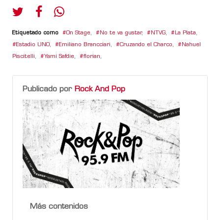
Etiquetado como
On Stage
,
No te va gustar
,
NTVG
,
La Plata
,
Estadio UNO
,
Emiliano Brancciari
,
Cruzando el Charco
,
Nahuel
Piscitelli
,
Yami Safdie
,
florian
,
Publicado por
Rock And Pop
Más contenidos