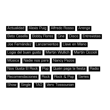
Actualidad
Alexis Puig
Alfredo Rosso
Arenga
Beto Casella
Bobby Flores
Cine
Disco
Entrevistas
Joe Fernández
Lanzamientos
Llave en Mano
Logia del buen gusto
Martin Wullich
Martín Ciccioli
Música
Nadie nos para
Nancy Pazos
Nos Gusta El Rock
Pop
Quién paga la fiesta
Radio
Recomendaciones
Rock
Rock & Pop
Series
Show
Single
TAO
Vero Tossounian