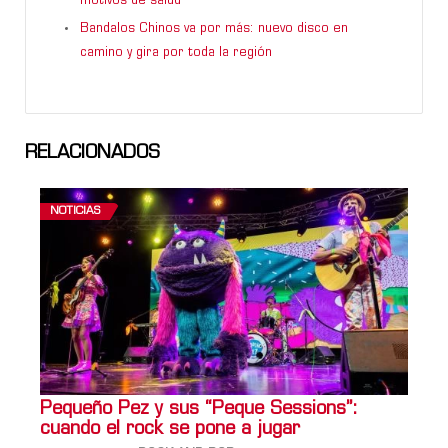
motivos de salud
Bandalos Chinos va por más: nuevo disco en
camino y gira por toda la región
RELACIONADOS
NOTICIAS
Pequeño Pez y sus “Peque Sessions”:
cuando el rock se pone a jugar