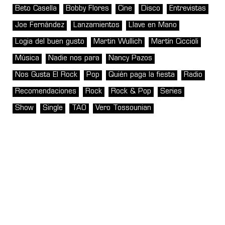
Beto Casella
Bobby Flores
Cine
Disco
Entrevistas
Joe Fernández
Lanzamientos
Llave en Mano
Logia del buen gusto
Martin Wullich
Martín Ciccioli
Música
Nadie nos para
Nancy Pazos
Nos Gusta El Rock
Pop
Quién paga la fiesta
Radio
Recomendaciones
Rock
Rock & Pop
Series
Show
Single
TAO
Vero Tossounian