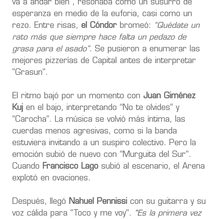
va a andar bien”, resonaba como un susurro de
esperanza en medio de la euforia, casi como un
rezo. Entre risas,
el Cóndor
bromeó:
“Quédate un
rato más que siempre hace falta un pedazo de
grasa para el asado”
. Se pusieron a enumerar las
mejores pizzerías de Capital antes de interpretar
"Grasun".
El ritmo bajó por un momento con
Juan Giménez
Kuj
en el bajo, interpretando “No te olvides” y
“Carocha”. La música se volvió más íntima, las
cuerdas menos agresivas, como si la banda
estuviera invitando a un suspiro colectivo. Pero la
emoción subió de nuevo con “Murguita del Sur”.
Cuando
Francisco Lago
subió al escenario, el Arena
explotó en ovaciones.
Después, llegó
Nahuel Pennissi
con su guitarra y su
voz cálida para “Toco y me voy”.
"Es la primera vez