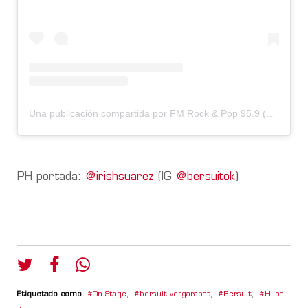
Una publicación compartida por FM Rock & Pop 95.9 (@fmrockandpop959)
PH portada:
@irishsuarez
(IG
@bersuitok
)
Etiquetado como
On Stage
,
bersuit vergarabat
,
Bersuit
,
Hijos