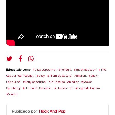
Etiquetado como
Ozzy Osbourne
,
Película
,
Black Sabbath
,
The
Osbournes Podcast
,
ozzy
,
Premios Oscars
,
Sharon
,
Jack
Osbourne
,
kelly osbourne
,
La lista de Schindler
,
Steven
Spielberg
,
El arca de Schindler
,
Holocausto
,
Segunda Guerra
Mundial
,
Publicado por
Rock And Pop