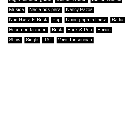
Música
Nadie nos para
Nancy Pazos
Nos Gusta El Rock
Pop
Quién paga la fiesta
Radio
Recomendaciones
Rock
Rock & Pop
Series
Show
Single
TAO
Vero Tossounian