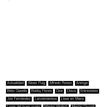
Actualidad
Alexis Puig
Alfredo Rosso
Arenga
Beto Casella
Bobby Flores
Cine
Disco
Entrevistas
Joe Fernández
Lanzamientos
Llave en Mano
Logia del buen gusto
Martin Wullich
Martín Ciccioli