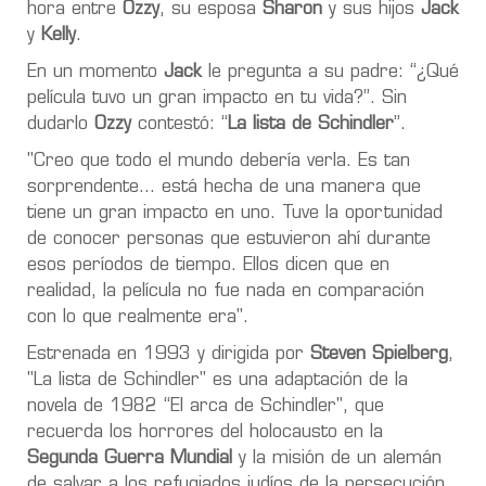
hora entre
Ozzy
, su esposa
Sharon
y sus hijos
Jack
y
Kelly
.
En un momento
Jack
le pregunta a su padre: “¿Qué
película tuvo un gran impacto en tu vida?”. Sin
dudarlo
Ozzy
contestó: “
La lista de Schindler
”.
"Creo que todo el mundo debería verla. Es tan
sorprendente... está hecha de una manera que
tiene un gran impacto en uno. Tuve la oportunidad
de conocer personas que estuvieron ahí durante
esos períodos de tiempo. Ellos dicen que en
realidad, la película no fue nada en comparación
con lo que realmente era".
Estrenada en 1993 y dirigida por
Steven Spielberg
,
"La lista de Schindler" es una adaptación de la
novela de 1982 “El arca de Schindler", que
recuerda los horrores del holocausto en la
Segunda Guerra Mundial
y la misión de un alemán
de salvar a los refugiados judíos de la persecución.