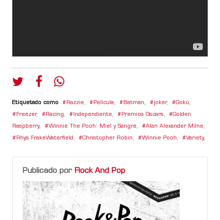
Etiquetado como
Razzie
,
Película
,
Batman
,
joker
,
Gokú
,
Freezer
,
Racing
,
Independiente
,
Premios Oscars
,
Golden
Raspberry
,
Winnie The Pooh: Miel y Sangre
,
Alan Alexander Milne
,
Rhys FrakeWaterfield
,
Christopher Robin
,
Winnie Pooh
,
Variety
,
Publicado por
Rock And Pop