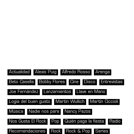
Actualidad
Alexis Puig
Alfredo Rosso
Arenga
Beto Casella
Bobby Flores
Cine
Disco
Entrevistas
Joe Fernández
Lanzamientos
Llave en Mano
Logia del buen gusto
Martin Wullich
Martín Ciccioli
Música
Nadie nos para
Nancy Pazos
Nos Gusta El Rock
Pop
Quién paga la fiesta
Radio
Recomendaciones
Rock
Rock & Pop
Series