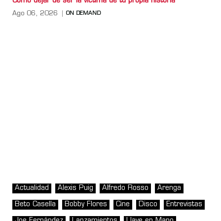
Cómo dejar de ser la víctima de tu propia historia
Ago 06, 2026
ON DEMAND
Actualidad
Alexis Puig
Alfredo Rosso
Arenga
Beto Casella
Bobby Flores
Cine
Disco
Entrevistas
Joe Fernández
Lanzamientos
Llave en Mano