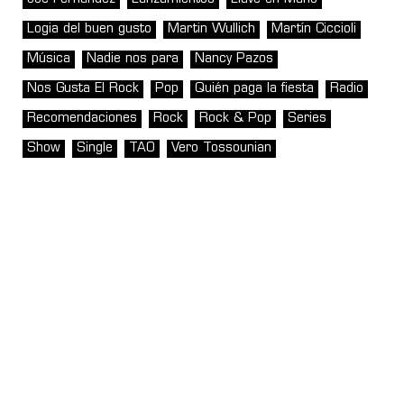
Logia del buen gusto
Martin Wullich
Martín Ciccioli
Música
Nadie nos para
Nancy Pazos
Nos Gusta El Rock
Pop
Quién paga la fiesta
Radio
Recomendaciones
Rock
Rock & Pop
Series
Show
Single
TAO
Vero Tossounian