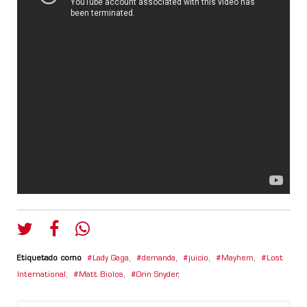
Etiquetado como
Lady Gaga
,
demanda
,
juicio
,
Mayhem
,
Lost
International
,
Matt Biolos
,
Orin Snyder
,