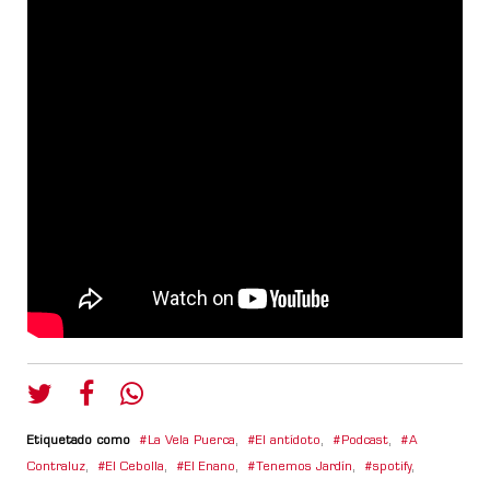
Etiquetado como
La Vela Puerca
,
El antídoto
,
Podcast
,
A
Contraluz
,
El Cebolla
,
El Enano
,
Tenemos Jardín
,
spotify
,