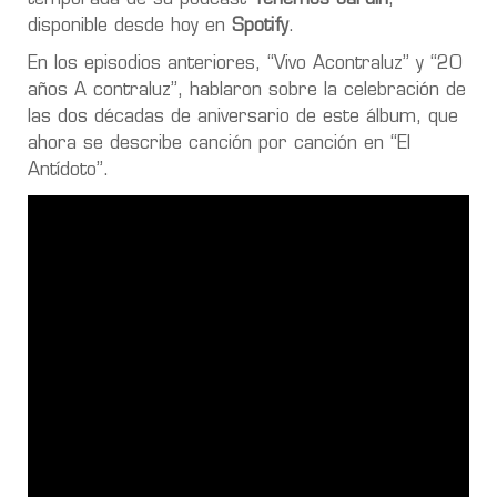
disponible desde hoy en
Spotify
.
En los episodios anteriores, “Vivo Acontraluz” y “20
años A contraluz”, hablaron sobre la celebración de
las dos décadas de aniversario de este álbum, que
ahora se describe canción por canción en “El
Antídoto”.