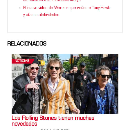
El nuevo video de Weezer que reúne a Tony Hawk
y otras celebridades
RELACIONADOS
NOTICIAS
Los Rolling Stones tienen muchas
novedades