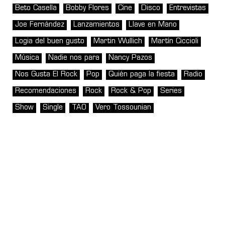
Beto Casella
Bobby Flores
Cine
Disco
Entrevistas
Joe Fernández
Lanzamientos
Llave en Mano
Logia del buen gusto
Martin Wullich
Martín Ciccioli
Música
Nadie nos para
Nancy Pazos
Nos Gusta El Rock
Pop
Quién paga la fiesta
Radio
Recomendaciones
Rock
Rock & Pop
Series
Show
Single
TAO
Vero Tossounian