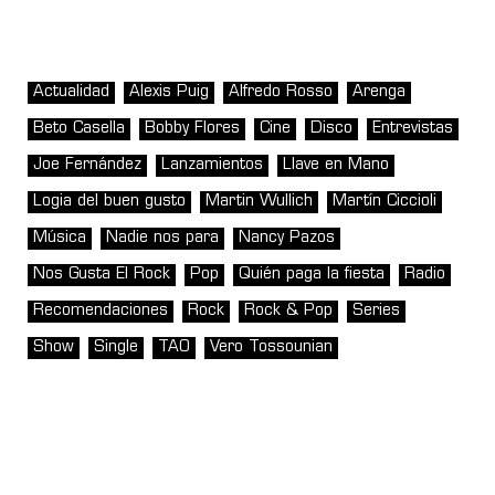
Actualidad
Alexis Puig
Alfredo Rosso
Arenga
Beto Casella
Bobby Flores
Cine
Disco
Entrevistas
Joe Fernández
Lanzamientos
Llave en Mano
Logia del buen gusto
Martin Wullich
Martín Ciccioli
Música
Nadie nos para
Nancy Pazos
Nos Gusta El Rock
Pop
Quién paga la fiesta
Radio
Recomendaciones
Rock
Rock & Pop
Series
Show
Single
TAO
Vero Tossounian