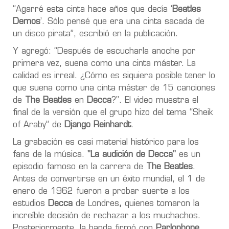
“Agarré esta cinta hace años que decía ‘
Beatles
Demos
’. Sólo pensé que era una cinta sacada de
un disco pirata”, escribió en la publicación.
Y agregó: “Después de escucharla anoche por
primera vez,
suena como una cinta máster. La
calidad es irreal
. ¿Cómo es siquiera posible tener lo
que suena como una cinta máster de 15 canciones
de
The Beatles
en
Decca
?”. El video muestra el
final de la versión que el grupo hizo del tema “Sheik
of Araby” de
Django Reinhardt
.
La grabación es casi material histórico para los
fans de la música.
"La audición de Decca"
es un
episodio famoso en la carrera de
The Beatles
.
Antes de convertirse en un éxito mundial, el 1 de
enero de 1962 fueron a probar suerte a los
estudios
Decca
de Londres
,
quienes tomaron la
increíble decisión de rechazar
a los muchachos.
Posteriormente, la banda firmó con
Parlophone