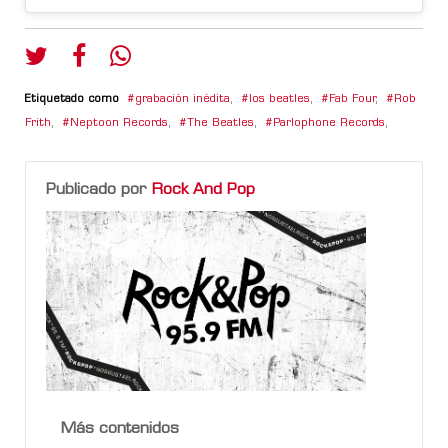
Etiquetado como
grabación inédita
,
los beatles
,
Fab Four
,
Rob
Frith
,
Neptoon Records
,
The Beatles
,
Parlophone Records
,
Publicado por
Rock And Pop
Más contenidos