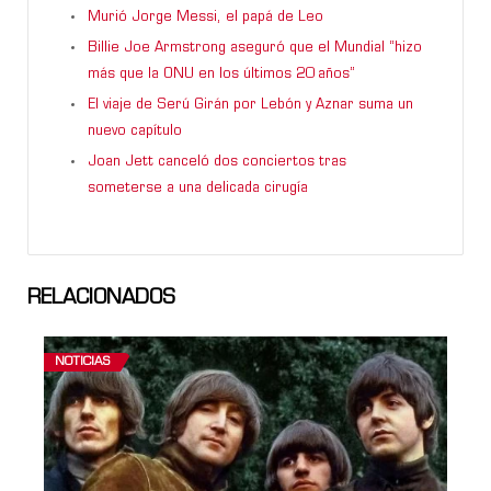
Murió Jorge Messi, el papá de Leo
Billie Joe Armstrong aseguró que el Mundial “hizo
más que la ONU en los últimos 20 años”
El viaje de Serú Girán por Lebón y Aznar suma un
nuevo capítulo
Joan Jett canceló dos conciertos tras
someterse a una delicada cirugía
RELACIONADOS
NOTICIAS