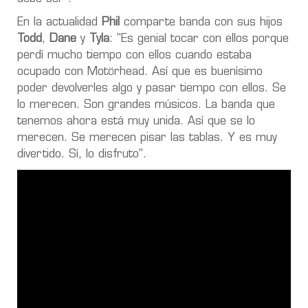
En la actualidad
Phil
comparte banda con sus hijos
Todd
,
Dane
y
Tyla
: "Es genial tocar con ellos porque
perdí mucho tiempo con ellos cuando estaba
ocupado con Motörhead. Así que es buenísimo
poder devolverles algo y pasar tiempo con ellos. Se
lo merecen. Son grandes músicos. La banda que
tenemos ahora está muy unida. Así que se lo
merecen. Se merecen pisar las tablas. Y es muy
divertido. Sí, lo disfruto".