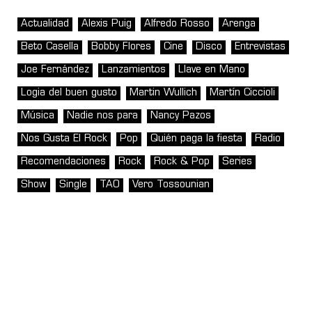
Actualidad
Alexis Puig
Alfredo Rosso
Arenga
Beto Casella
Bobby Flores
Cine
Disco
Entrevistas
Joe Fernández
Lanzamientos
Llave en Mano
Logia del buen gusto
Martin Wullich
Martín Ciccioli
Música
Nadie nos para
Nancy Pazos
Nos Gusta El Rock
Pop
Quién paga la fiesta
Radio
Recomendaciones
Rock
Rock & Pop
Series
Show
Single
TAO
Vero Tossounian