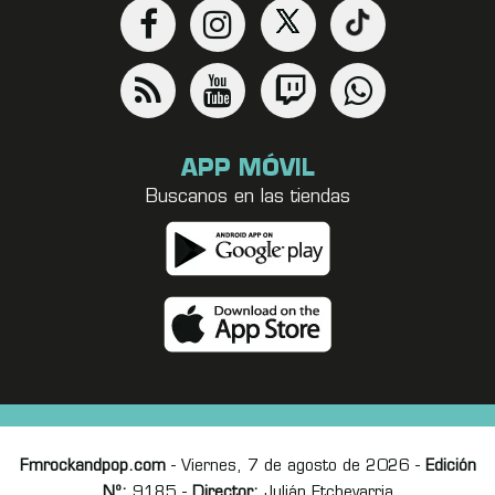
APP MÓVIL
Buscanos en las tiendas
Fmrockandpop.com
- Viernes, 7 de agosto de 2026 -
Edición
Nº:
9185 -
Director:
Julián Etchevarria