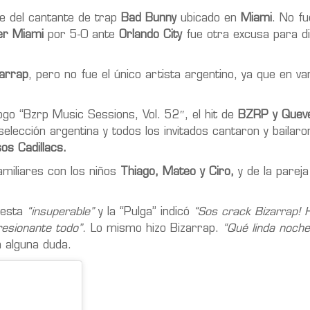
te del cantante de trap
Bad Bunny
ubicado en
Miami
. No fu
ter Miami
por 5-0 ante
Orlando City
fue otra excusa para di
zarrap
, pero no fue el único artista argentino, ya que en v
go “Bzrp Music Sessions, Vol. 52″, el hit de
BZRP y Quev
selección argentina y todos los invitados cantaron y bailaro
os Cadillacs.
miliares con los niños
Thiago, Mateo y Ciro,
y de la pareja
fiesta
“insuperable”
y la “Pulga” indicó
“Sos crack Bizarrap!
resionante todo”.
Lo mismo hizo Bizarrap.
“Qué linda noche
a alguna duda.