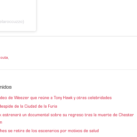
elaroccuzzo)
louta
,
nidos
video de Weezer que reúne a Tony Hawk y otras celebridades
espide de la Ciudad de la Furia
rk estrenará un documental sobre su regreso tras la muerte de Chester
n
hes se retira de los escenarios por motivos de salud