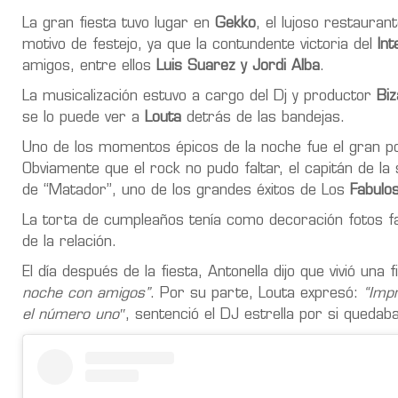
La gran fiesta tuvo lugar en
Gekko
, el lujoso restauran
motivo de festejo, ya que la contundente victoria del
In
amigos, entre ellos
Luis Suarez y Jordi Alba
.
La musicalización estuvo a cargo del Dj y productor
Bi
se lo puede ver a
Louta
detrás de las bandejas.
Uno de los momentos épicos de la noche fue el gran po
Obviamente que el rock no pudo faltar, el capitán de la 
de “Matador”, uno de los grandes éxitos de Los
Fabulos
La torta de cumpleaños tenía como decoración fotos fa
de la relación.
El día después de la fiesta, Antonella dijo que vivió una 
noche con amigos”
. Por su parte, Louta expresó:
“Imp
el número uno″
, sentenció el DJ estrella por si quedab