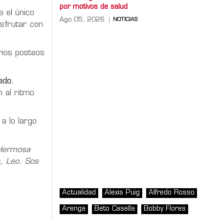
por motivos de salud
e el único
Ago 05, 2026
NOTICIAS
sfrutar con
arios posteos
edo
.
n al ritmo
 a lo largo
 Hermosa
, Leo. Sos
Actualidad
Alexis Puig
Alfredo Rosso
Arenga
Beto Casella
Bobby Flores