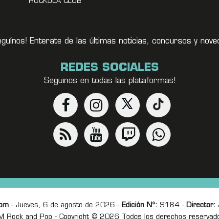
ROCKOLA CLUB
eguínos! Enterate de las últimas noticias, concursos y no
REDES SOCIALES
Seguinos en todas las plataformas!
com
- Jueves, 6 de agosto de 2026 -
Edición Nº:
9184 -
Director:
J
M Rock and Pop - Copyright © 2026 Todos los derechos reservad