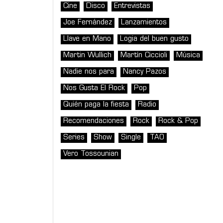
Cine
Disco
Entrevistas
Joe Fernández
Lanzamientos
Llave en Mano
Logia del buen gusto
Martin Wullich
Martín Ciccioli
Música
Nadie nos para
Nancy Pazos
Nos Gusta El Rock
Pop
Quién paga la fiesta
Radio
Recomendaciones
Rock
Rock & Pop
Series
Show
Single
TAO
Vero Tossounian