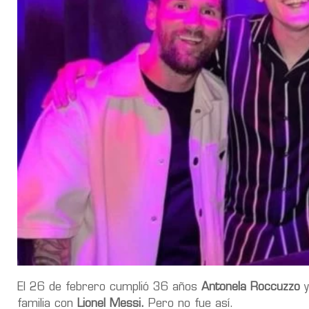
El 26 de febrero cumplió 36 años
Antonela Roccuzzo
y
familia con
Lionel Messi.
Pero no fue así.