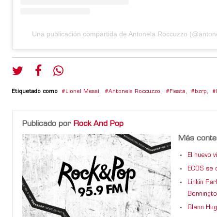
Una publicación compartida de Antonela Roccuzzo (@anton
Etiquetado como
Lionel Messi
,
Antonela Roccuzzo
,
Fiesta
,
bzrp
,
Publicado por
Rock And Pop
Más conte
El nuevo 
ECOS se d
Linkin Pa
Benningto
Glenn Hug