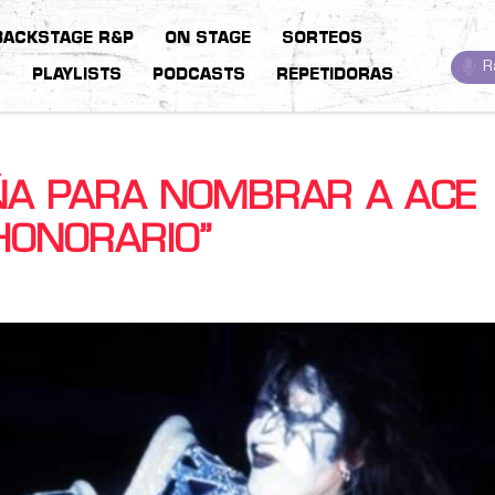
BACKSTAGE R&P
ON STAGE
SORTEOS
R
S
PLAYLISTS
PODCASTS
REPETIDORAS
A PARA NOMBRAR A ACE
HONORARIO”