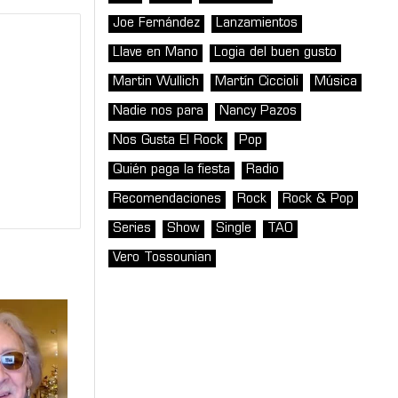
Joe Fernández
Lanzamientos
Llave en Mano
Logia del buen gusto
Martin Wullich
Martín Ciccioli
Música
Nadie nos para
Nancy Pazos
Nos Gusta El Rock
Pop
Quién paga la fiesta
Radio
Recomendaciones
Rock
Rock & Pop
Series
Show
Single
TAO
Vero Tossounian