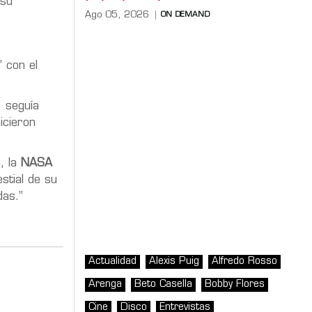
 su
Ago 05, 2026
ON DEMAND
 con el
, seguía
icieron
, la
NASA
stial de su
das.”
Actualidad
Alexis Puig
Alfredo Rosso
Arenga
Beto Casella
Bobby Flores
Cine
Disco
Entrevistas