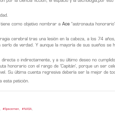
n por la ciencia ficción, el espacio y la tecnología,por eso
idad.
tiene como objetivo nombrar a
Ace
“astronauta honorario”
agia cerebral tras una lesión en la cabeza, a los 74 años
a serlo de verdad. Y aunque la mayoría de sus sueños se h
 directa o indirectamente, y a su último deseo no cumplido
ta honorario con el rango de ‘Capitán’, porque un ser cele
el. Su última cuenta regresiva debería ser la mejor de to
 esta petición.
,
Spaceman
,
NASA
,