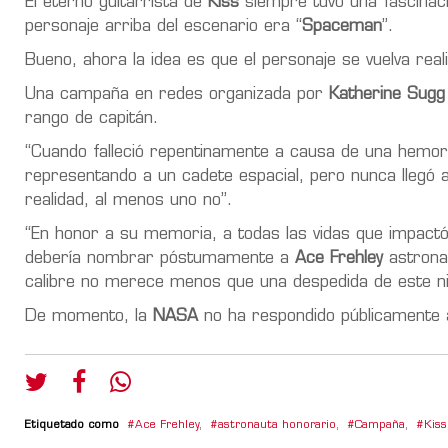
El eterno guitarrista de
Kiss
siempre tuvo una fascinació
personaje arriba del escenario era “
Spaceman
”.
Bueno, ahora la idea es que el personaje se vuelva real
Una campaña en redes organizada por
Katherine Sugg
rango de capitán.
“Cuando falleció repentinamente a causa de una hemorr
representando a un cadete espacial, pero nunca llegó 
realidad, al menos uno no”.
“En honor a su memoria, a todas las vidas que impactó
debería nombrar póstumamente a
Ace Frehley
astronau
calibre no merece menos que una despedida de este niv
De momento, la
NASA
no ha respondido públicamente a
Etiquetado como
Ace Frehley
,
astronauta honorario
,
Campaña
,
Kiss