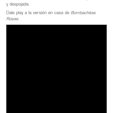
y despojada.
Dale play a la versión en casa de
Bombachitas
Rosas
.