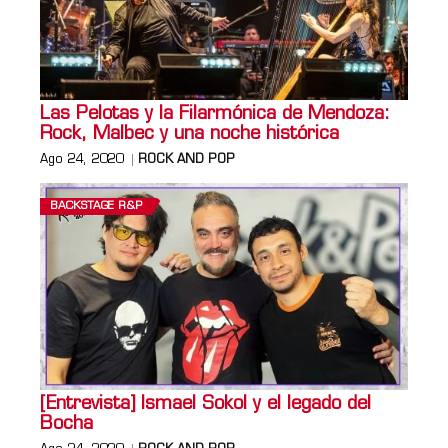
Las Pelotas y la Filarmónica de Mendoza:
Rock, Malbec y una noche histórica
Ago 24, 2020
ROCK AND POP
BACKSTAGE R&P
[Entrevista] Ismael Sokol y el legado del
Bocha