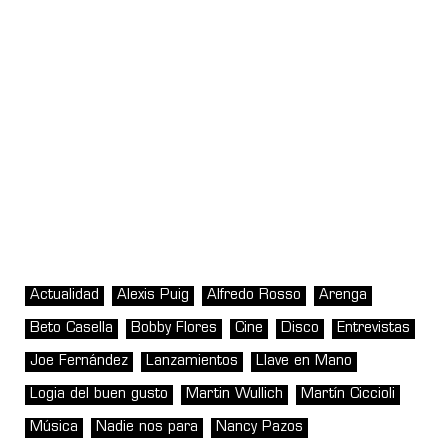
Actualidad
Alexis Puig
Alfredo Rosso
Arenga
Beto Casella
Bobby Flores
Cine
Disco
Entrevistas
Joe Fernández
Lanzamientos
Llave en Mano
Logia del buen gusto
Martin Wullich
Martín Ciccioli
Música
Nadie nos para
Nancy Pazos