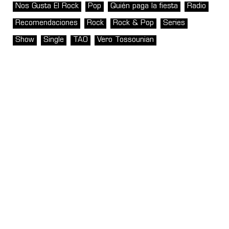
Nos Gusta El Rock
Pop
Quién paga la fiesta
Radio
Recomendaciones
Rock
Rock & Pop
Series
Show
Single
TAO
Vero Tossounian